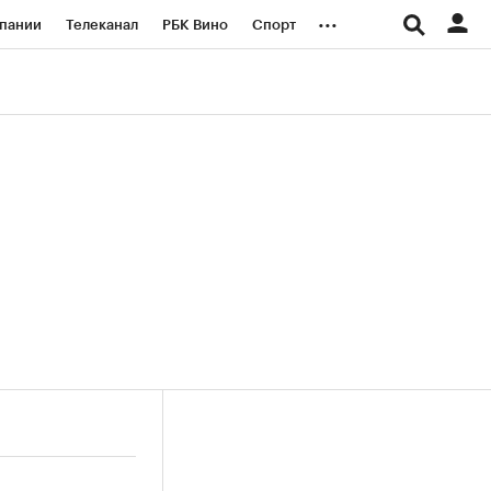
...
пании
Телеканал
РБК Вино
Спорт
ые проекты
Город
Стиль
Крипто
Спецпроекты СПб
логии и медиа
Финансы