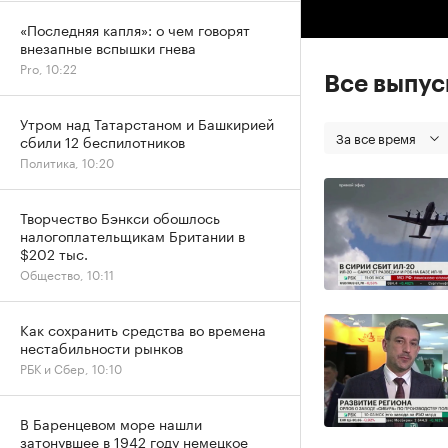
«Последняя капля»: о чем говорят
внезапные вспышки гнева
Pro, 10:22
Все выпу
Утром над Татарстаном и Башкирией
За все время
сбили 12 беспилотников
Политика, 10:20
Творчество Бэнкси обошлось
налогоплательщикам Британии в
$202 тыс.
Общество, 10:11
Как сохранить средства во времена
нестабильности рынков
РБК и Сбер, 10:10
В Баренцевом море нашли
затонувшее в 1942 году немецкое