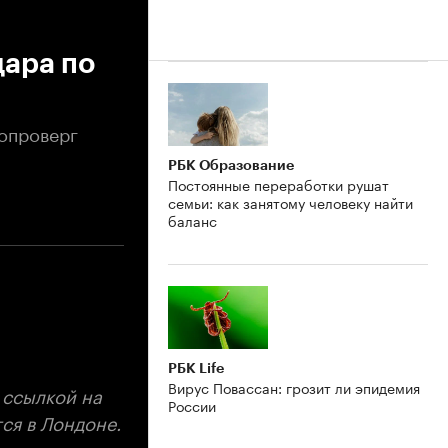
дара по
 опроверг
РБК Образование
Постоянные переработки рушат
семьи: как занятому человеку найти
баланс
РБК Life
Вирус Повассан: грозит ли эпидемия
 ссылкой на
России
ся в Лондоне.
сходит в