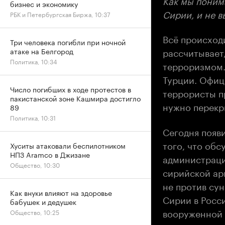
бизнес и экономику
Сирии, и не в
РБК и Петербургская Биржа, 10:37
Всё происходи
Три человека погибли при ночной
рассчитывает,
атаке на Белгород
Политика, 10:34
терроризмом.
Турции. Офиц
Число погибших в ходе протестов в
террористы п
пакистанской зоне Кашмира достигло
нужно перекр
89
Политика, 10:31
Сегодня появи
того, что обс
Хуситы атаковали беспилотником
НПЗ Aramco в Джизане
администраци
Общество, 10:30
сирийской ар
не против сун
Как внуки влияют на здоровье
Сирии в Росси
бабушек и дедушек
вооруженной 
Общество, 10:25