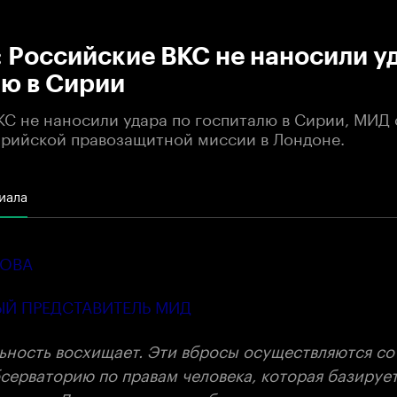
:00
/
00:00
 Российские ВКС не наносили у
лю в Сирии
КС не наносили удара по госпиталю в Сирии, МИД
рийской правозащитной миссии в Лондоне.
иала
РОВА
Й ПРЕДСТАВИТЕЛЬ МИД
ьность восхищает. Эти вбросы осуществляются со
серваторию по правам человека, которая базирует
аем, из Лондона очень удобно освещать, что прои