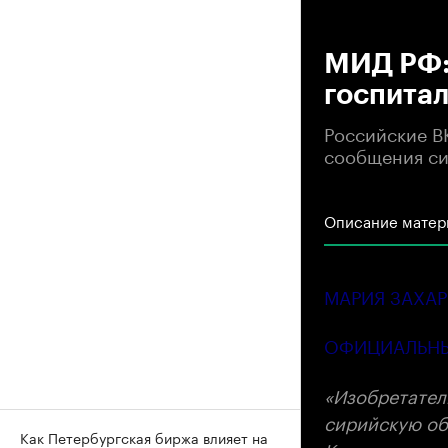
00
МИД РФ:
госпита
Российские В
сообщения си
Описание матер
МАРИЯ ЗАХА
ОФИЦИАЛЬНЫ
«Изобретател
сирийскую об
Как Петербургская биржа влияет на
Как мы поним