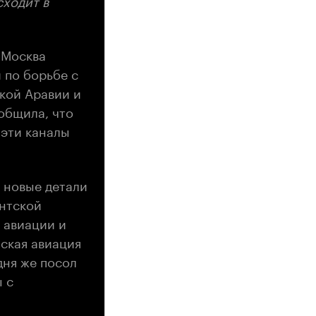
 Москва
 по борьбе с
кой Аравии и
общила, что
 эти каналы
и новые детали
ентской
 авиации и
ская авиация
дня же посол
 с