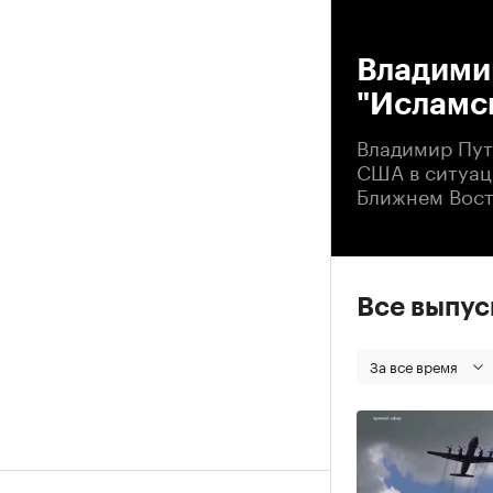
00
Владимир
"Исламск
Владимир Пут
США в ситуац
Ближнем Вост
Все выпу
За все время