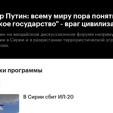
:00
/
00:00
 Путин: всему миру пора понят
ое государство" - враг цивилиз
ин на валдайском дискуссионном форуме напрям
ии в Сирии и в разрастании террористической уг
оке.
ски программы
В Сирии сбит ИЛ-20