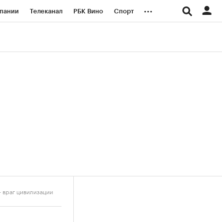
...
пании
Телеканал
РБК Вино
Спорт
ые проекты
Город
Стиль
Крипто
Спецпроекты СПб
логии и медиа
Финансы
- враг цивилизации