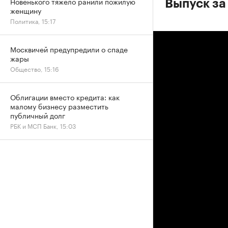
Новенького тяжело ранили пожилую
Выпуск за
женщину
Политика, 15:17
Москвичей предупредили о спаде
жары
Общество, 15:16
Облигации вместо кредита: как
малому бизнесу разместить
публичный долг
РБК и МСП Банк, 15:03