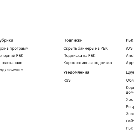
убрики
Подписки
РБК
рхив программ
Скрыть баннеры на РБК
iOS
ечерний РБК
Подписка на РБК
And
 телеканале
Корпоративная подписка
AppG
одключение
Уведомления
Дру
RSS
Обл
Кор
дом
Хос
Рег
Зна
Сайт
РБК