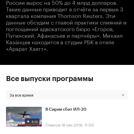
России вырос на 50% до 4 млрд долларов.
Такие данные приводит в отчёте за первые 3
квартала компания Thomson Reuters. Эти
данные обсудим с главой практики слияний и
поглощений адвокатского бюро «Егоров,
Пугинский, Афанасьев и партнёры». Михаил
Казанцев находится в студии РБК в отеле
«Арарат Хаятт».
Все выпуски программы
За все время
В Сирии сбит ИЛ-20
5:10
Главное
18 сен 2018, 11:00