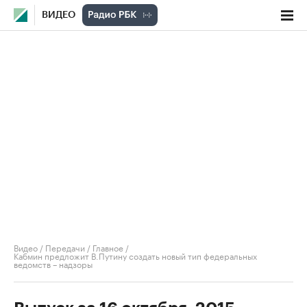
ВИДЕО
Видео
/
Передачи
/
Главное
/
Кабмин предложит В.Путину создать новый тип федеральных
ведомств – надзоры