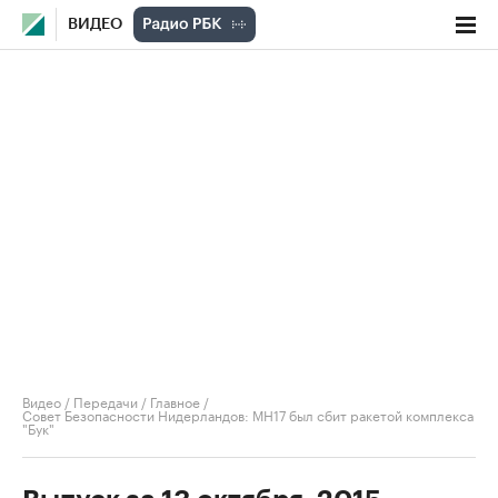
ВИДЕО
Видео
/
Передачи
/
Главное
/
Совет Безопасности Нидерландов: MH17 был сбит ракетой комплекса
"Бук"