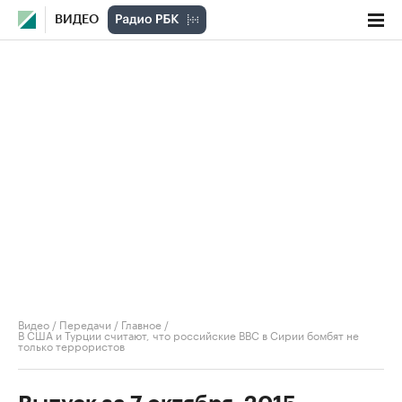
ВИДЕО
Видео
/
Передачи
/
Главное
/
В США и Турции считают, что российские ВВС в Сирии бомбят не
только террористов