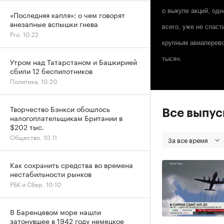
о выкупе акций, одн
«Последняя капля»: о чем говорят
внезапные вспышки гнева
всего, уже не спаст
Pro, 10:22
крупным авиаперево
тысяч.
Утром над Татарстаном и Башкирией
сбили 12 беспилотников
Политика, 10:20
Творчество Бэнкси обошлось
Все выпу
налогоплательщикам Британии в
$202 тыс.
Общество, 10:11
За все время
Как сохранить средства во времена
нестабильности рынков
РБК и Сбер, 10:10
В Баренцевом море нашли
затонувшее в 1942 году немецкое