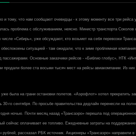
ло и тому, что нам сообщают очевидцы - к этому моменту все три рейса 
лась проблема с обслуживанием, неясно. Министр транспорта Соколов 
м числе «Сибирь», уже обсуждают, кто возьмет на себя перевозки Транс
 обеспокоены ситуацией - там ожидали, что к зиме проблемная компания
д пассажирами. Основные заказчики рейсов - «Библио глобус», НТК «Инту
ни продали более ста восьми тысяч мест на рейсы авиакомпании. Из них 
 уже была на грани остановки полетов. «Аэрофлот» хотел прекратить за
ь 30-го сентября. По просьбе правительства дедлайн перенесли на полн
сегодня ночью. Почти месяц назад «Трансаэро» перешла под операционно
ый сейчас оплачивает ее топливо. Ежедневные затраты на поддержание
н рублей, рассказал РБК источник. Акционеры «Трансаэро» направили 