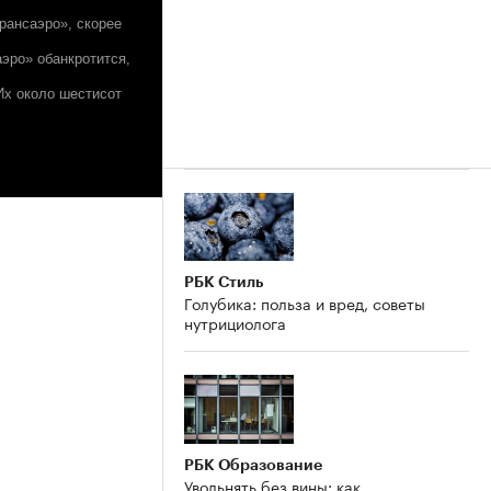
Трансаэро», скорее
аэро» обанкротится,
Их около шестисот
РБК Стиль
Голубика: польза и вред, советы
нутрициолога
РБК Образование
Увольнять без вины: как