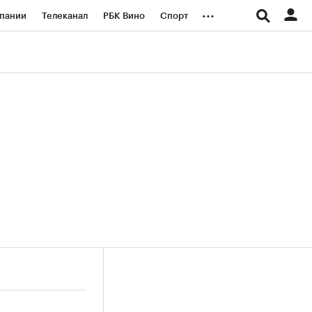
...
пании
Телеканал
РБК Вино
Спорт
ые проекты
Город
Стиль
Крипто
Спецпроекты СПб
логии и медиа
Финансы