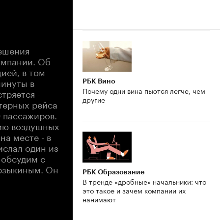
решения
омпании. Об
ией, в том
минуты в
РБК Вино
Почему одни вина пьются легче, чем
тряется -
другие
ртерных рейса
0 пассажиров.
нию воздушных
на месте - в
ислал один из
 обсудим с
рзыкиным. Он
РБК Образование
В тренде «дробные» начальники: что
это такое и зачем компании их
нанимают