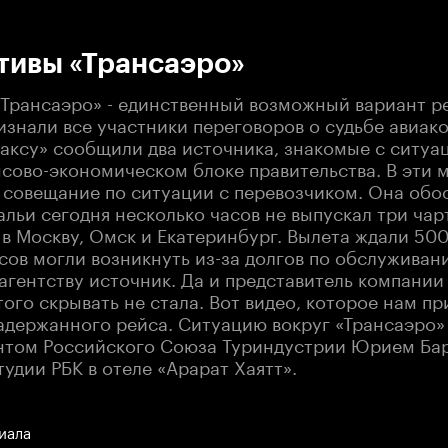
:00
/
00:00
тивы «Трансаэро»
«Трансаэро» - единственный возможный вариант 
изнали все участники переговоров о судьбе авиак
аксу» сообщили два источника, знакомые с ситуац
нсово-экономическом блоке правительства. В эти 
 совещание по ситуации с перевозчиком. Она обос
альи сегодня несколько часов не выпускал три ча
 в Москву, Омск и Екатеринбург. Вылета ждали 50
сов могли возникнуть из-за долгов по обслужива
 агентству источник. Да и представитель компании 
того скрывать не стала. Вот видео, которое нам пр
адержанного рейса. Ситуацию вокруг «Трансаэро»
нтом Российского Союза Туриндустрии Юрием Ба
тудии РБК в отеле «Арарат Хаятт».
иала