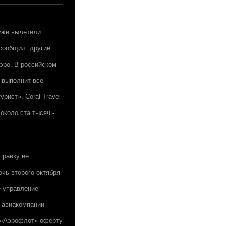
уже вылетели.
сообщил: другие
аэро. В российском
 выполнит все
рист», Coral Travel
около ста тысяч -
правку ее
очь второго октября
е управление
 авиакомпании
в «Аэрофлот» оферту