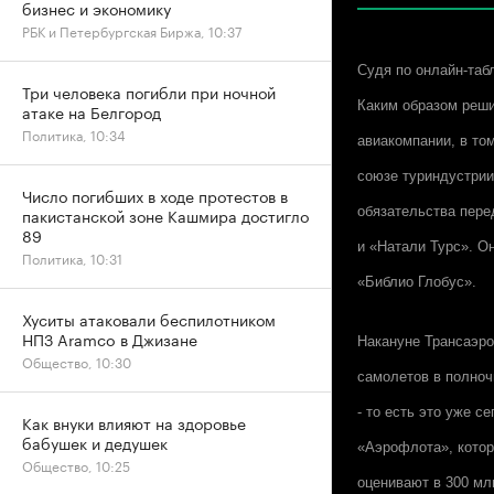
бизнес и экономику
РБК и Петербургская Биржа, 10:37
Судя по онлайн-таб
Три человека погибли при ночной
Каким образом реши
атаке на Белгород
Политика, 10:34
авиакомпании, в то
союзе туриндустрии
Число погибших в ходе протестов в
обязательства пере
пакистанской зоне Кашмира достигло
89
и «Натали Турс». О
Политика, 10:31
«Библио Глобус».
Хуситы атаковали беспилотником
НПЗ Aramco в Джизане
Накануне Трансаэро
Общество, 10:30
самолетов в полноч
- то есть это уже 
Как внуки влияют на здоровье
бабушек и дедушек
«Аэрофлота», котор
Общество, 10:25
оценивают в 300 мл