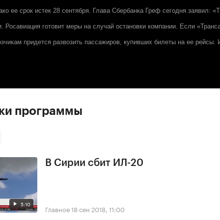
ако ее срок истек 28 сентября. Глава Сбербанка Греф сегодня заявил: «
и. Росавиация готовит меры на случай остановки компании. Если «Транс
зчикам придется развозить пассажиров, купивших билеты на ее рейсы. 
ски программы
В Сирии сбит ИЛ-20
5:10
Главное
18 сен 2018, 11:00