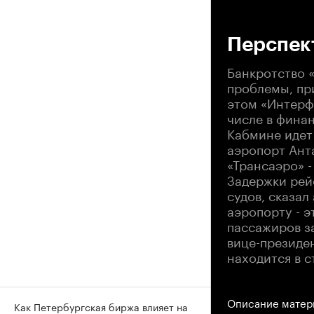
00
Перспек
Банкротство 
проблемы, пр
этом «Интерф
числе в фина
Кабмине идет
аэропорт Ант
«Трансаэро» -
Задержки рей
судов, сказал
аэропорту - э
пассажиров з
вице-президе
находится в с
Описание матер
Как Петербургская биржа влияет на