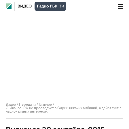
ВИДЕО
Видео
/
Передачи
/
Главное
/
С.Иванов: РФ не преследует в Сирии никаких амбиций, а действует в
национальных интересах