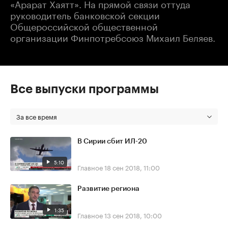
«Арарат Хаятт». На прямой связи оттуда
руководитель банковской секции
Общероссийской общественной
организации Финпотребсоюз Михаил Беляев.
Все выпуски программы
За все время
В Сирии сбит ИЛ-20
5:10
Главное
18 сен 2018, 11:00
Развитие региона
1:35
Главное
13 сен 2018, 10:00