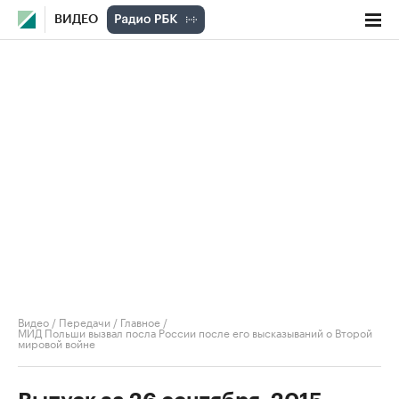
ВИДЕО
Видео
/
Передачи
/
Главное
/
МИД Польши вызвал посла России после его высказываний о Второй
мировой войне