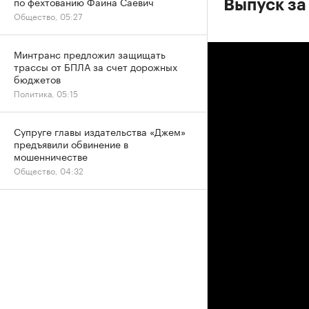
по фехтованию Фаина Саевич
Выпуск за
Общество, 05:27
Минтранс предложил защищать
трассы от БПЛА за счет дорожных
бюджетов
Политика, 05:15
Супруге главы издательства «Джем»
предъявили обвинение в
мошенничестве
Общество, 04:32