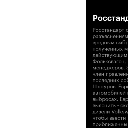
00
Росстанд
Росстандарт 
разъяснениям
вредным выбр
полученных м
действующим 
Фольксваген, 
менеджеров. 
член правлени
последних со
Шануров. Евр
автомобилей 
выбросах. Ев
выяснить - ск
дизели Volks
чтобы ввести
приближенные