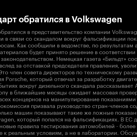
:00
/
00:00
арт обратился в Volkswagen
обратился в представительство компании Volkswag
и в связи со скандалом вокруг фальсификации пок
осам. Как сообщили в ведомстве, по результатам 
атериалов будет принято решение в соответствии
законодательством. Немецкая газета «Бильдт» соо
вслед за отставкой председателя правления, уволит
Это член совета директоров по техническому разв
я Porsche, который отвечал за разработку двигате
бытиях вокруг дизельного скандала рассказывает 
опу в ближайшие месяцы ожидает массовая прове
всех концернов на манипулирование показаниями
рокомиссия призвала руководство стран-членов с
олько машин показывают такие же ложные показани
wagen, который попался на фальсификациях. В ЕС 
 новые правила тестирования автомобилей - более
 к реальным условиям, а не в лаборатории. Обсу