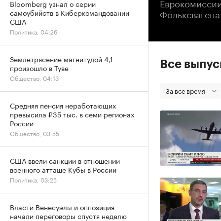
Еврокомиссии
Bloomberg узнал о серии
Фольксвагена
самоубийств в Киберкомандовании
США
Политика, 04:26
Землетрясение магнитудой 4,1
Все выпу
произошло в Туве
Общество, 04:13
За все время
Средняя пенсия неработающих
превысила ₽35 тыс. в семи регионах
России
Общество, 03:55
США ввели санкции в отношении
военного атташе Кубы в России
Политика, 03:25
Власти Венесуэлы и оппозиция
начали переговоры спустя неделю