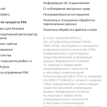
Информация об ограничениях
roid
О соблюдении авторских прав
allery
Пользовательское соглашение
Политика в отношении обработки
гие продукты РБК
персональных данных
ако для бизнеса
Политика обработки файлов cookie
поративный регистратор
енов
© ООО «БИЗНЕСПРЕСС»,
АО «РОСБИЗНЕСКОНСАЛТИНГ»,
тинг сайтов
1995–2026
. Сообщения и материалы
.решения
информационного агентства «РБК»
(свидетельство о регистрации
комства
средства массовой информации
 знакомств podbor.ru
выдано Федеральной службой
по надзору в сфере связи,
 Курсы
информационных технологий
ла управления РБК
и массовых коммуникаций
(Роскомнадзор) 09.12.2015 за номером
ИА №ФС77-63848) и сетевого издания
«РБК» (свидетельство о регистрации
средства массовой информации
выдано Федеральной службой
по надзору в сфере связи,
информационных технологий
и массовых коммуникаций
(Роскомнадзор) 03.12.2021 за номером