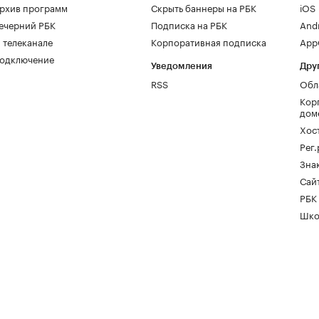
рхив программ
Скрыть баннеры на РБК
iOS
ечерний РБК
Подписка на РБК
And
 телеканале
Корпоративная подписка
AppG
одключение
Уведомления
Дру
RSS
Обл
Кор
дом
Хос
Рег
Зна
Сайт
РБК
Шко