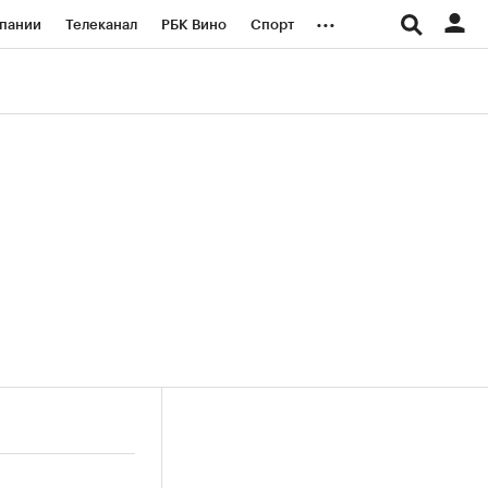
...
пании
Телеканал
РБК Вино
Спорт
ые проекты
Город
Стиль
Крипто
Спецпроекты СПб
логии и медиа
Финансы