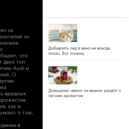
en за
азателей по
анализа
 с
Добавлять лед в вино не всегда
плохо. Вот почему
бщает, что
 двух топ-
итию Audi и
лей. О
Артем
рка
Домашнее «вино» из вишни: рецепт с
 о вредных
летним ароматом
одружества
я, как и
думают о том,
ждение в