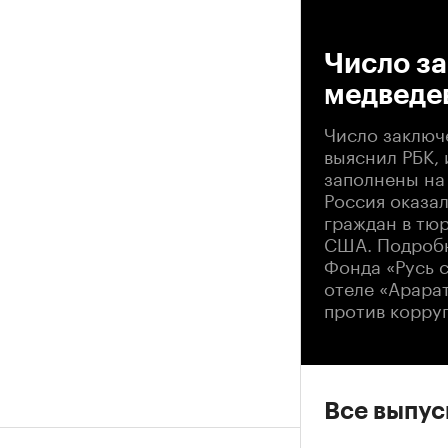
00
Число з
медведе
Число заключ
выяснил РБК,
заполнены на
Россия оказа
граждан в тюр
США. Подробне
Фонда «Русь с
отеле «Арарат
против корру
Все выпу