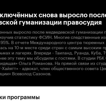
:00
/
00:00
аключённых снова выросло посл
вской гуманизации правосудия
енных выросло после медведевской гуманизации п
 изучив статистику ФСИН. Многие следственные и
 95%. В отчете Международного центра тюремных
лась на 10-м месте среди стран с самым высоким 
ьмах и лагерях. Впереди - Таиланд, Руанда, Куба, 
е эту тему мы обсудили с гостями. В студии РБК 
идящая» Ольга Романова. На прямой связи из студ
-Хайятт» - адвокат, член общественного совета Ц
пции» Всеволод Сазонов.
ски программы