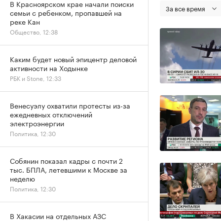
В Красноярском крае начали поиски
За все время
семьи с ребенком, пропавшей на
реке Кан
Общество, 12:38
Каким будет новый эпицентр деловой
активности на Ходынке
РБК и Stone, 12:33
Венесуэлу охватили протесты из-за
ежедневных отключений
электроэнергии
Политика, 12:30
Собянин показал кадры с почти 2
тыс. БПЛА, летевшими к Москве за
неделю
Политика, 12:30
В Хакасии на отдельных АЗС