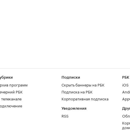
убрики
Подписки
РБК
рхив программ
Скрыть баннеры на РБК
iOS
ечерний РБК
Подписка на РБК
And
 телеканале
Корпоративная подписка
AppG
одключение
Уведомления
Дру
RSS
Обл
Кор
дом