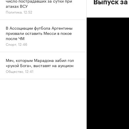
число пострадавших за сутки при
Выпуск за
атаках ВСУ
Политика, 12:52
В Ассоциации футбола Аргентины
призвали оставить Месси в покое
после ЧМ
Спорт, 12:46
Мяч, которым Марадона забил гол
«рукой Бога», выставят на аукцион
Общество, 12:41