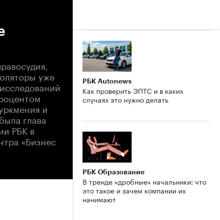
е
равосудия,
золяторы уже
РБК Autonews
 исследований
Как проверить ЭПТС и в каких
процентом
случаях это нужно делать
Туркмения и
была глава
ии РБК в
ентра «Бизнес
РБК Образование
В тренде «дробные» начальники: что
это такое и зачем компании их
нанимают