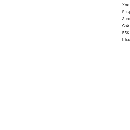
Хос
Рег
Зна
Сайт
РБК
Шко