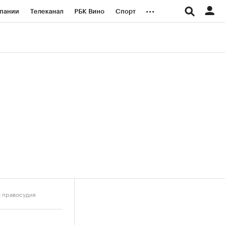
...
пании
Телеканал
РБК Вино
Спорт
ые проекты
Город
Стиль
Крипто
Спецпроекты СПб
логии и медиа
Финансы
 правосудия