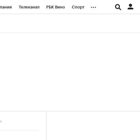
...
пании
Телеканал
РБК Вино
Спорт
ые проекты
Город
Стиль
Крипто
Спецпроекты СПб
логии и медиа
Финансы
и