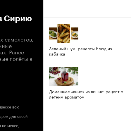
в Сирию
х самолетов,
енные
Зеленый шум: рецепты блюд из
ах. Ранее
кабачка
ные полёты в
Домашнее «вино» из вишни: рецепт с
летним ароматом
прессе всю
дром для своей
м не менее,