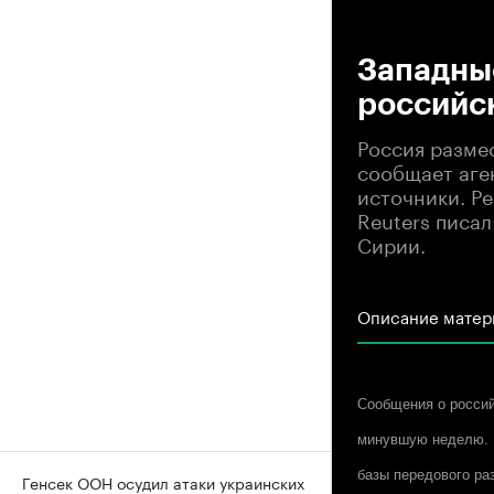
00
Западны
российс
Россия разме
сообщает аге
источники. Р
Reuters писа
Сирии.
Описание матер
Сообщения о россий
минувшую неделю. П
базы передового раз
Генсек ООН осудил атаки украинских