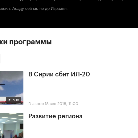
окоил: Асаду сейчас не до Израиля.
ски программы
В Сирии сбит ИЛ-20
5:10
Главное
18 сен 2018, 11:00
Развитие региона