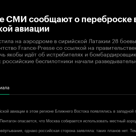
:00
/
00:00
е СМИ сообщают о переброске 
кой авиации
стила на аэродроме в сирийской Латакии 28 боевы
нтство France-Presse со ссылкой на правительств
ечь якобы идёт об истребителях и бомбардировщик
л: российские беспилотники начали разведыватель
иала
ской авиации в этом регионе Ближнего Востока появлялись в западной 
ентагон опасается, что Москва собирается использовать местный аэро
вёртывания, однако российская сторона заявляла: таких планов нет. Те