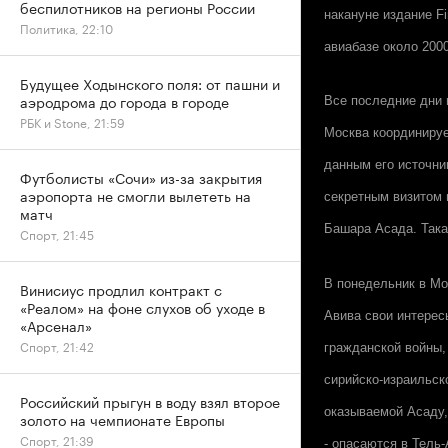
беспилотников на регионы России
накануне издание F
Политика, 22:10
авиабазе около 200
Будущее Ходынского поля: от пашни и
аэродрома до города в городе
Все последние дни 
РБК и Stone, 21:59
Москва координирует
данным его источни
Футболисты «Сочи» из-за закрытия
аэропорта не смогли вылететь на
секретным визитом 
матч
Башара Асада. Така
Спорт, 21:45
В понедельник в Мо
Винисиус продлил контракт с
«Реалом» на фоне слухов об уходе в
Авива свои интерес
«Арсенал»
Спорт, 21:42
гражданской войны,
сирийско-израильск
Российский прыгун в воду взял второе
оказываемой Асаду,
золото на чемпионате Европы
Спорт, 21:39
- опасаются в Тель