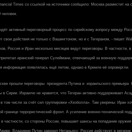
inancial Times со ссылкой на источники сообщило: Москва разместит на
0 человек.
идёт активный переговорный процесс по сирийскому вопросу между Рос
 свои действия не только с Вашингтоном, но и с Тегераном, - пишет Wall 
ков, Россия и Иран несколько месяцев ведут переговоры. В частности, в
прилетал иранский генерал Сулеймани, отвечающий за военную поддер
я информация появлялась ещё летом, однако в Кремле её опровергли.
скве прошли переговоры президента Путина и израильского премьера Н
ы в Сирии. Израилю не нравится, что Тегеран активно поддерживает Аса
 в том числе за счёт сил группировки «Хезболла». Там уверены: Иран хо
ой границе террористический фронт. А усиление военно-технической под
 в частности, со стороны России, повышает шансы на попадание оружия
-Авиве. Владимир Путин заверил Нетаньяху: Россия действует в регионе