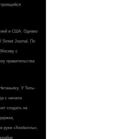
 строящейся
сией и США. Однако
Street Journal. По
 Москву с
жку правительства
етаньяху. У Тель-
да с начала
чет создать на
держки,
 в руки «Хезболлы»,
 крайне