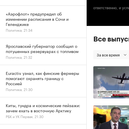
ответственно, и усп
«Аэрофлот» предупредил об
изменении расписания в Сочи и
Геленджике
Политика, 21:34
Все выпу
Ярославский губернатор сообщил о
потушенных резервуарах с топливом
За все время
Политика, 21:32
Euractiv узнал, как финские фермеры
помогают охранять границу с
Россией
Политика, 21:30
Киты, тундра и космические пейзажи:
зачем ехать в восточную Арктику
РБК и УК Первая, 21:30