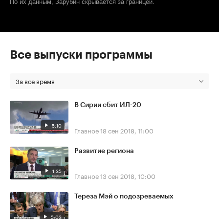
По их данным, Зарубин скрывается за границей.
Все выпуски программы
За все время
В Сирии сбит ИЛ-20
5:10
Главное
18 сен 2018, 11:00
Развитие региона
1:35
Главное
13 сен 2018, 10:00
Тереза Мэй о подозреваемых
5:03