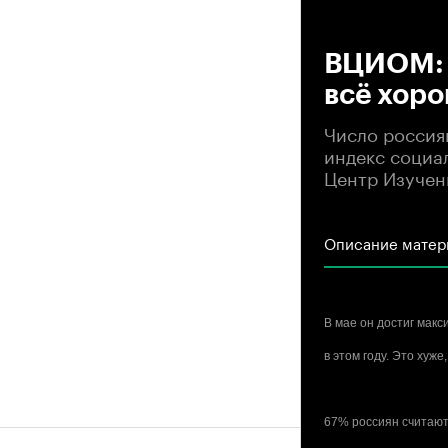
00
ВЦИОМ: Ч
всё хоро
Число россиян
индекс социа
Центр Изучен
Описание матер
В мае он достиг макс
в этом году. Это хуже
67% россиян считают,