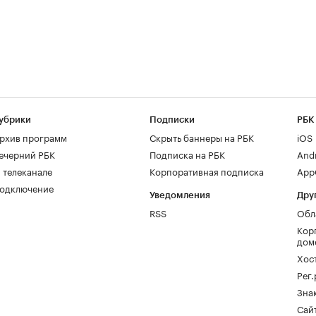
убрики
Подписки
РБК
рхив программ
Скрыть баннеры на РБК
iOS
ечерний РБК
Подписка на РБК
And
 телеканале
Корпоративная подписка
AppG
одключение
Уведомления
Дру
RSS
Обл
Кор
дом
Хос
Рег
Зна
Сайт