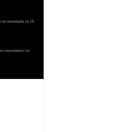
стиг минимума за 18
ана переживает их