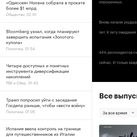
«Одиссея» Нолана собрала в прокате
опрошенных.
более $1 млрд
Общество, 02:01
Вновь начали ухудша
Bloomberg узнал, когда планируют
лет. К лету ожидания
завершить испытания «Золотого
купола»
Политика, 01:54
44% респондентов сч
сейчас. И только каж
Четыре доступных и понятных
инструмента диверсификации
накоплений
РБК и Сбер, 01:43
Все выпу
Трамп попросил уйти с заседания
Госдепа раньше, чтобы «вести войну»
Политика, 01:05
За все время
Испания ввела контроль на границе
для путешественников из Италии