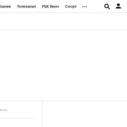
...
пании
Телеканал
РБК Вино
Спорт
ые проекты
Город
Стиль
Крипто
Спецпроекты СПб
логии и медиа
Финансы
ется