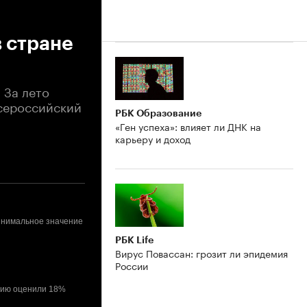
 стране
 За лето
Всероссийский
РБК Образование
«Ген успеха»: влияет ли ДНК на
карьеру и доход
 Минимальное значение
РБК Life
Вирус Повассан: грозит ли эпидемия
России
ацию оценили 18%