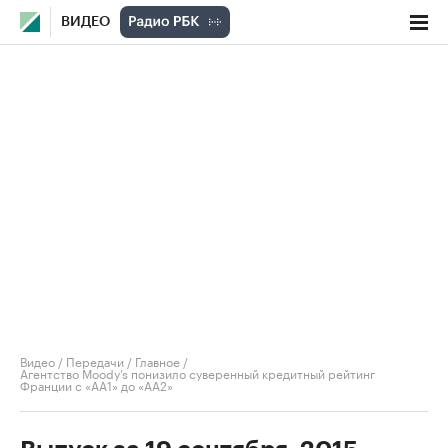
ВИДЕО
Видео
/
Передачи
/
Главное
/
Агентство Moody’s понизило суверенный кредитный рейтинг
Франции с «AA1» до «AA2»