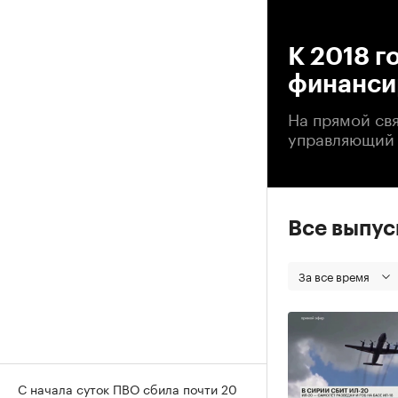
00
К 2018 г
финансир
На прямой свя
управляющий 
Все выпу
За все время
С начала суток ПВО сбила почти 20