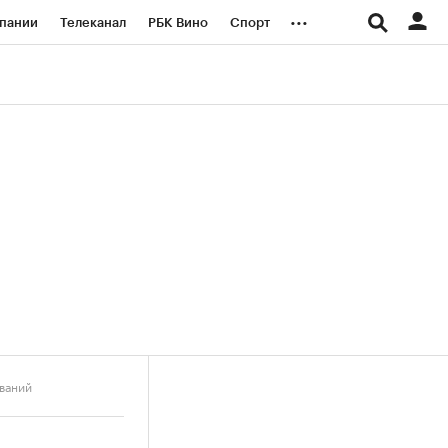
...
пании
Телеканал
РБК Вино
Спорт
ые проекты
Город
Стиль
Крипто
Спецпроекты СПб
логии и медиа
Финансы
ований