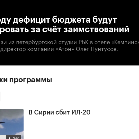
:00
/
00:00
оду дефицит бюджета будут
овать за счёт заимствований
зи из петербургской студии РБК в отеле «Кемпинс
директор компании «Атон» Олег Пунтусов.
ски программы
В Сирии сбит ИЛ-20
5:10