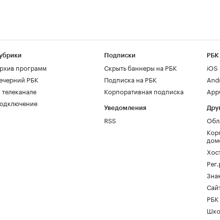
убрики
Подписки
РБК
рхив программ
Скрыть баннеры на РБК
iOS
ечерний РБК
Подписка на РБК
And
 телеканале
Корпоративная подписка
AppG
одключение
Уведомления
Дру
RSS
Обл
Кор
дом
Хос
Рег
Зна
Сайт
РБК
Шко