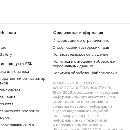
 Новости
Юридическая информация
Информация об ограничениях
roid
О соблюдении авторских прав
allery
Пользовательское соглашение
Политика в отношении обработки
гие продукты РБК
персональных данных
ако для бизнеса
Политика обработки файлов cookie
поративный регистратор
енов
© ООО «БИЗНЕСПРЕСС»,
АО «РОСБИЗНЕСКОНСАЛТИНГ»,
тинг сайтов
1995–2026
. Сообщения и материалы
.решения
информационного агентства «РБК»
(свидетельство о регистрации
комства
средства массовой информации
 знакомств podbor.ru
выдано Федеральной службой
по надзору в сфере связи,
 Курсы
информационных технологий
ла управления РБК
и массовых коммуникаций
(Роскомнадзор) 09.12.2015 за номером