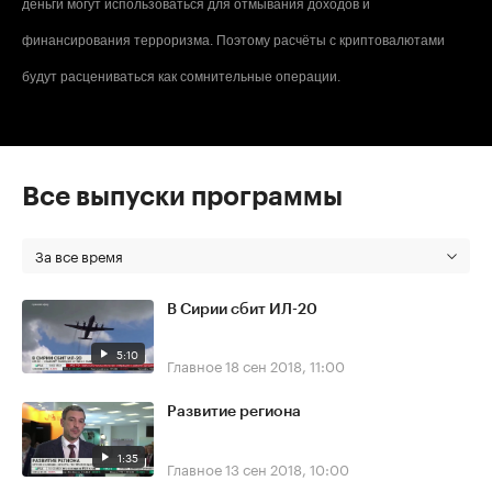
деньги могут использоваться для отмывания доходов и
финансирования терроризма. Поэтому расчёты с криптовалютами
будут расцениваться как сомнительные операции.
Все выпуски программы
За все время
В Сирии сбит ИЛ-20
5:10
Главное
18 сен 2018, 11:00
Развитие региона
1:35
Главное
13 сен 2018, 10:00