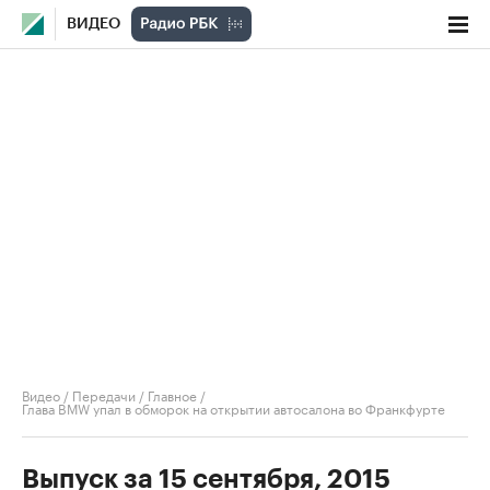
ВИДЕО
Видео
/
Передачи
/
Главное
/
Глава BMW упал в обморок на открытии автосалона во Франкфурте
Выпуск за 15 сентября, 2015