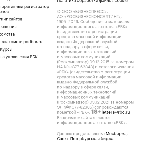
поративный регистратор
енов
© ООО «БИЗНЕСПРЕСС»,
АО «РОСБИЗНЕСКОНСАЛТИНГ»,
тинг сайтов
1995–2026
. Сообщения и материалы
.решения
информационного агентства «РБК»
(свидетельство о регистрации
комства
средства массовой информации
 знакомств podbor.ru
выдано Федеральной службой
по надзору в сфере связи,
 Курсы
информационных технологий
ла управления РБК
и массовых коммуникаций
(Роскомнадзор) 09.12.2015 за номером
ИА №ФС77-63848) и сетевого издания
«РБК» (свидетельство о регистрации
средства массовой информации
выдано Федеральной службой
по надзору в сфере связи,
информационных технологий
и массовых коммуникаций
(Роскомнадзор) 03.12.2021 за номером
ЭЛ №ФС77-82385) сопровождаются
пометкой «РБК».
letters@rbc.ru
18+
Владельцем сайта является
информационное агентство «РБК».
Данные предоставлены:
Мосбиржа
,
Санкт-Петербургская биржа
.