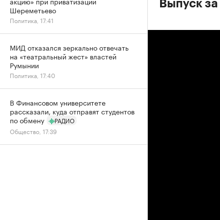
акцию» при приватизации
Выпуск за
Шереметьево
Политика, 17:41
МИД отказался зеркально отвечать
на «театральный жест» властей
Румынии
Политика, 17:40
В Финансовом университете
рассказали, куда отправят студентов
по обмену
РАДИО
Общество, 17:39