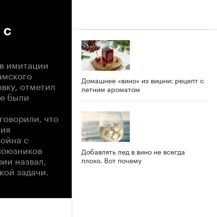
 с
в имитации
амского
Домашнее «вино» из вишни: рецепт с
вку, отметил
летним ароматом
ые были
говорили, что
ния
война с
союзников
Добавлять лед в вино не всегда
ии назвал,
плохо. Вот почему
кой задачи.