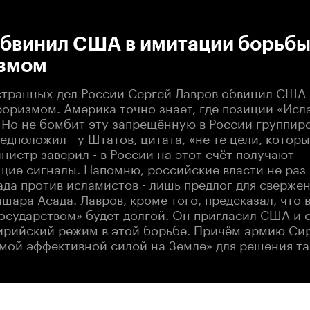
:00
/
00:00
обвинил США в имитации борьбы
змом
транных дел России Сергей Лавров обвинил США 
роризмом. Америка точно знает, где позиции «Исл
 Но не бомбит эту запрещённую в России группиро
едположил - у Штатов, цитата, «не те цели, котор
нистр заверил - в России на этот счёт получают
щие сигналы. Напомню, российские власти не раз 
ада против исламистов - лишь предлог для сверже
шара Асада. Лавров, кроме того, предсказал, что 
осударством» будет долгой. Он пригласил США и 
ирийский режим в этой борьбе. Причём армию Сир
амой эффективной силой на Земле» для решения та