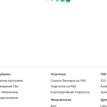
убрики
Подписки
РБК
рхив программ
Скрыть баннеры на РБК
iOS
ечерний РБК
Подписка на РБК
And
 телеканале
Корпоративная подписка
AppG
одключение
Уведомления
Дру
RSS
Обл