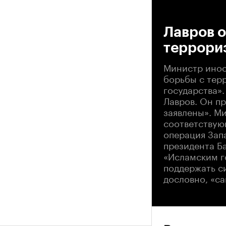
00
Лавров 
террори
Министр инос
борьбы с тер
государства».
Лавров. Он пр
заявлены». Ми
соответствую
операция Зап
президента Ба
«Исламским г
поддержать с
дословно, «с