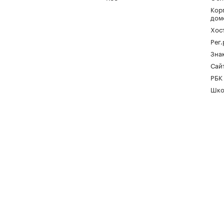
Кор
дом
Хос
Рег
Зна
Сайт
РБК
Шко