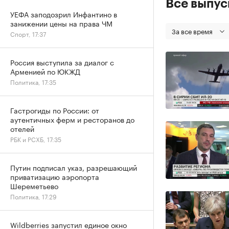
Все выпу
УЕФА заподозрил Инфантино в
занижении цены на права ЧМ
За все время
Спорт, 17:37
Россия выступила за диалог с
Арменией по ЮКЖД
Политика, 17:35
Гастрогиды по России: от
аутентичных ферм и ресторанов до
отелей
РБК и РСХБ, 17:35
Путин подписал указ, разрешающий
приватизацию аэропорта
Шереметьево
Политика, 17:29
Wildberries запустил единое окно