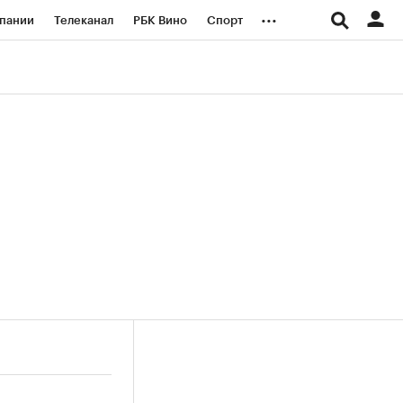
...
пании
Телеканал
РБК Вино
Спорт
ые проекты
Город
Стиль
Крипто
Спецпроекты СПб
логии и медиа
Финансы