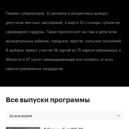
Помимо губернаторов, 11 регионов в воскресенье выберут
депутатов местных заксобраний, и ещё в 23 столицах субъектов
сформируют гордумы. Также проголосуют за глав и депутатов
муниципальных районов, городских округов, сельских поселений.
В выборах примут участие 56 партий из 75 зарегистрированных в
Минюсте и 47 тысяч самовыдвиженцев или четверть от всех
зарегистрированных кандидатов.
Все выпуски программы
За все время