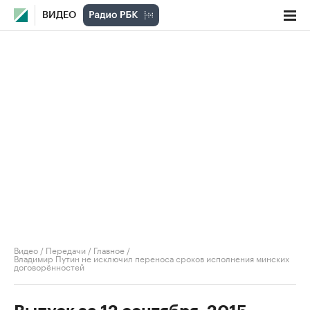
ВИДЕО
Видео
/
Передачи
/
Главное
/
Владимир Путин не исключил переноса сроков исполнения минских
договорённостей