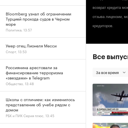
возврат кредита мо
Bloomberg узнал об ограничении
отзыва лицензии, м
Турцией прохода судов в Черном
море
кредиторов.
Политика, 13:57
Умер отец Лионеля Месси
Спорт, 13:53
Все выпу
Россиянина арестовали за
финансирование терроризма
За все время
«звездами» в Telegram
Общество, 13:48
Школы с отличием: как изменилось
представление об учебе рядом с
домом
РБК и ПИК Серия плюс, 13:45