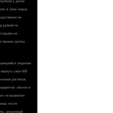
Трубной у дочки
взял в свою новую
ущественно не
д рублей по
оторыми не
о банков группы
лишившийся лицензии
 вернуть свои 600
лючения расчётов,
ецедентов: обычно в
ал» не вызволил
 лишь после
ить, досрочный