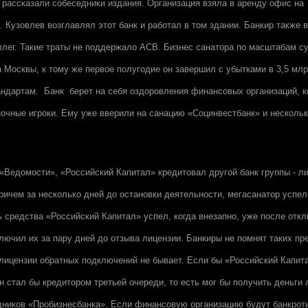
 рассказали собеседники издания. Организация взяла в аренду офис на 
. Кузовлев возглавлял этот банк и работал в том здании. Банкир также 
лег. Такие траты не поддержало АСВ. Бизнес санатора по масштабам с
а Москвы, к тому же первое полугодие он завершил с убытками в 3,5 млр
дартам. Банк берет на себя оздоровления финансовых организаций, к
очные игроки. Ему уже вверили на санацию «Социнвестбанк» и нескольк
 «Ведомости», «Российский Капитал» кредитовал другой банк группы - 
ричем за несколько дней до остановки деятельности, мегасанатор успел
ь средства «Российский Капитал» успел, когда внезапно, уже после отк
лючил их за пару дней до отзыва лицензии. Банкиры не помнят таких пр
лицензии обратных подключений не бывает. Если бы «Российский Капит
он стал бы кредитором третьей очереди, то есть мог бы получить деньги
дников «Пробизнесбанка». Если финансовую организацию будут банкрот