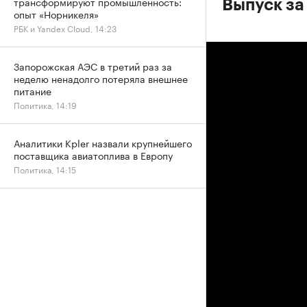
трансформируют промышленность:
Выпуск за 
опыт «Норникеля»
РБК и Yandex Cloud, 14:23
Запорожская АЭС в третий раз за
неделю ненадолго потеряла внешнее
питание
Политика, 14:19
Аналитики Kpler назвали крупнейшего
поставщика авиатоплива в Европу
Политика, 14:15