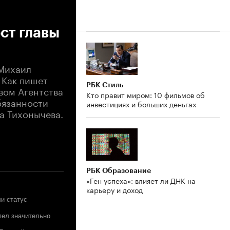
ст главы
 Михаил
. Как пишет
РБК Стиль
вом Агентства
Кто правит миром: 10 фильмов об
бязанности
инвестициях и больших деньгах
а Тихонычева.
РБК Образование
«Ген успеха»: влияет ли ДНК на
карьеру и доход
и статус
пел значительно