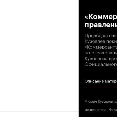
00
«Коммерс
правлени
Председатель
Кузовлев поки
«Коммерсантъ
по страховани
Кузовлева вр
Официального
Описание матер
Михаил Кузовлев пр
мегасанатора. Нову