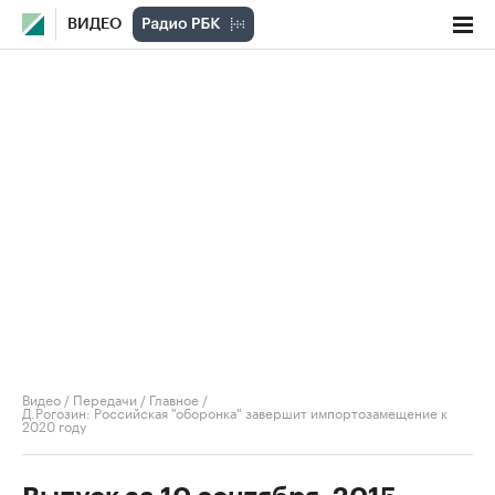
ВИДЕО
Видео
/
Передачи
/
Главное
/
Д.Рогозин: Российская "оборонка" завершит импортозамещение к
2020 году