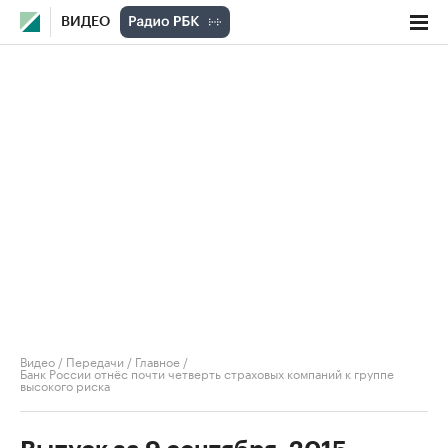
ВИДЕО
Видео
/
Передачи
/
Главное
/
Банк России отнёс почти четверть страховых компаний к группе
высокого риска