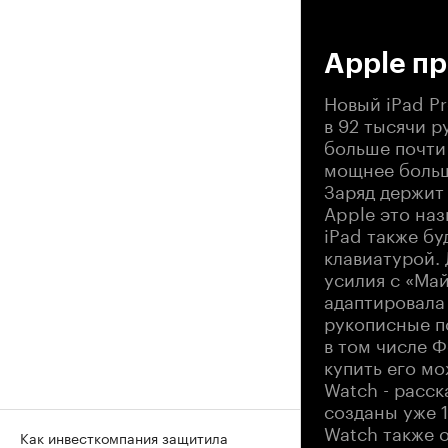
00
Apple п
Новый iPad Pr
в 92 тысячи р
больше почти
мощнее больш
Заряд держит 
Apple это наз
iPad также б
клавиатурой.
усилия с «Ма
адаптировала 
рукописные п
в том числе Ф
купить его мо
Watch - расс
созданы уже 1
Watch также 
Как инвесткомпания защитила