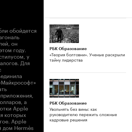
убли обойдется
иагональ
лей, он
том году.
РБК Образование
«Теория болтовни». Ученые раскрыли
стилусом, у
тайну лидерства
алогов. Для
с
ъединила
 «Майкрософт»
ать
 приложения,
олларов, а
РБК Образование
ботки Apple
Увольнять без вины: как
ля которых
руководителю пережить сложные
кадровые решения
гое. Apple
й дом Hermès