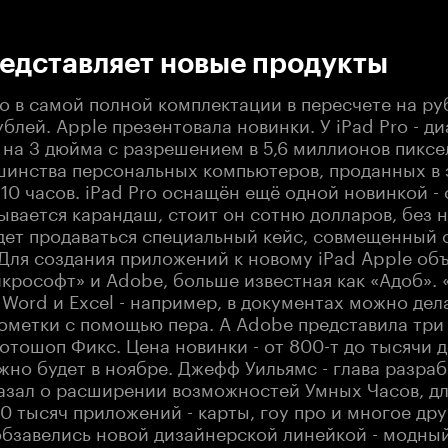
:00
/
00:00
редставляет новые продукты
o в самой полной комплектации в пересчете на р
ублей. Apple презентовала новинки. У iPad Pro - д
 на 3 дюйма с разрешением в 5,6 миллионов пиксе
инства персональных компьютеров, проданных в э
10 часов. iPad Pro оснащён ещё одной новинкой - 
ывается карандаш, стоит он сотню долларов, без н
удет продаваться специальный кейс, совмещенный 
 Для создания приложений к новому iPad Apple об
йкрософт» и Adobe, больше известная как «Адоб».
Word и Excel - например, в документах можно дел
ометки с помощью пера. А Adobe представила три
отошоп Фикс. Цена новинки - от 800-т до тысячи д
жно будет в ноябре. Джефф Уильямс - глава разра
казал о расширении возможностей Умных Часов, д
0 тысяч приложений - карты, гоу про и многое дру
обзавелись новой дизайнерской линейкой - модны