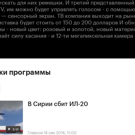
скать для них ремешки. И третий представленный 
V, им можно будет управлять голосом - с помощью S
и — сенсорный экран. ТВ компания выходит на рын
ставка будет стоить от 150 до 200 долларов И об
ы - новый цвет: розовый и золотой, новый матери
аёт силу касания - и 12-ти мегапиксельная камера
ски программы
В Сирии сбит ИЛ-20
5:10
Главное
18 сен 2018, 11:00