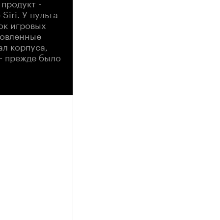
продукт -
iri. У пульта
ок игровых
новленные
ал корпуса,
 - прежде было