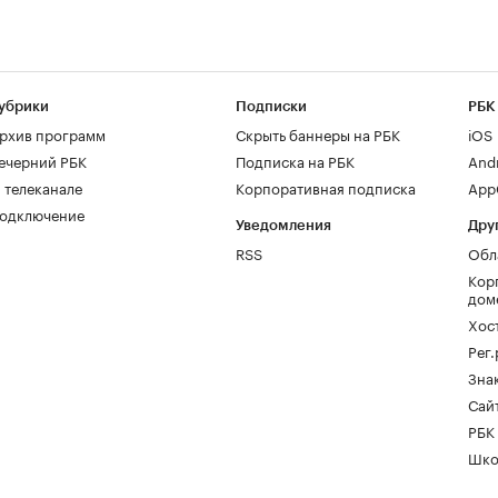
убрики
Подписки
РБК
рхив программ
Скрыть баннеры на РБК
iOS
ечерний РБК
Подписка на РБК
And
 телеканале
Корпоративная подписка
AppG
одключение
Уведомления
Дру
RSS
Обл
Кор
дом
Хос
Рег
Зна
Сайт
РБК
Шко