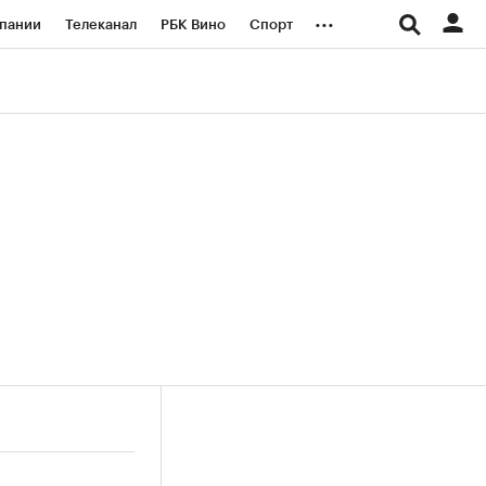
...
пании
Телеканал
РБК Вино
Спорт
ые проекты
Город
Стиль
Крипто
Спецпроекты СПб
логии и медиа
Финансы