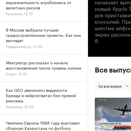
начинает выпу
маржинальность агробизнеса от
новый Apple T
валютных рисков
для приставк
Компании, 12:10
консолей. При
шестые айфон
В Москве выбрали лучшие
экран распозн
градостроительные проекты. Как они
8.
выглядят
Недвижимость, 12:05
Макгрегор рассказал о начале
восстановления после травмы колена
Все выпу
Спорт, 12:01
За все время
Как GEO увеличило видимости
бренда в нейроответах без прямой
рекламы
Компании, 12:00
Чемпион Европы 1988 года возглавит
сборную Казахстана по футболу