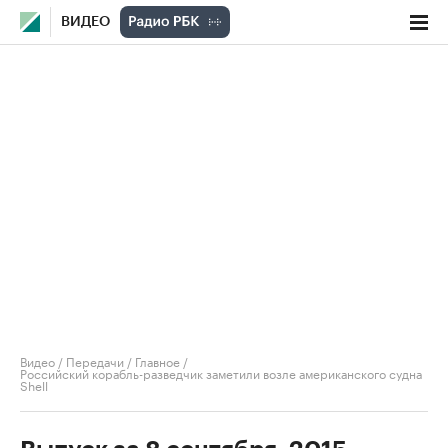
ВИДЕО
Видео
/
Передачи
/
Главное
/
Российский корабль-разведчик заметили возле американского судна
Shell