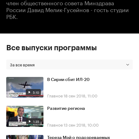
член общественного совета Минздрава
России Давид Мелик-Гусейнов - гость студии
РБК.
Все выпуски программы
За все время
В Сирии сбит ИЛ-20
5:10
Главное
18 сен 2018, 11:00
Развитие региона
1:35
Главное
13 сен 2018, 10:00
Тереза Мэй о подозреваемых