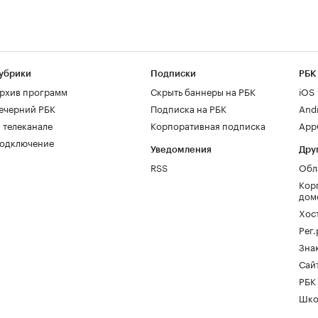
убрики
Подписки
РБК
рхив программ
Скрыть баннеры на РБК
iOS
ечерний РБК
Подписка на РБК
And
 телеканале
Корпоративная подписка
AppG
одключение
Уведомления
Дру
RSS
Обл
Кор
дом
Хос
Рег
Зна
Сайт
РБК
Шко