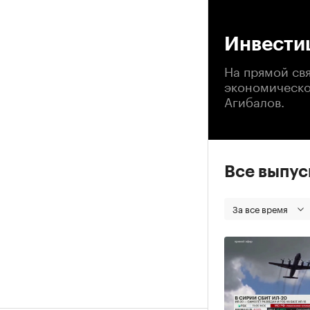
00
Инвести
На прямой свя
экономическо
Агибалов.
Все выпу
За все время