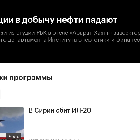
:00
/
00:00
ции в добычу нефти падают
зи из студии РБК в отеле «Арарат Хаятт» завсекто
го департамента Института энергетики и финансо
ски программы
В Сирии сбит ИЛ-20
5:10
Главное
18 сен 2018, 11:00