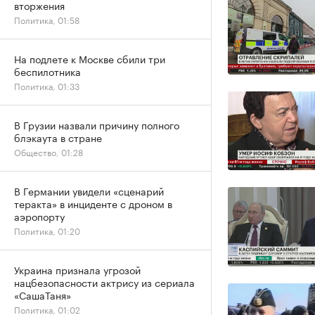
вторжения
Политика, 01:58
На подлете к Москве сбили три
беспилотника
Политика, 01:33
В Грузии назвали причину полного
блэкаута в стране
Общество, 01:28
В Германии увидели «сценарий
теракта» в инциденте с дроном в
аэропорту
Политика, 01:20
Украина признала угрозой
нацбезопасности актрису из сериала
«СашаТаня»
Политика, 01:02