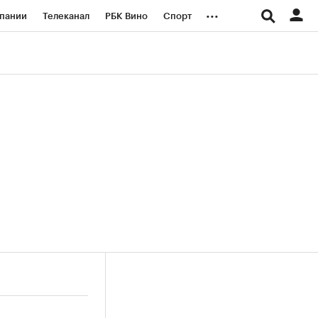
...
пании
Телеканал
РБК Вино
Спорт
ые проекты
Город
Стиль
Крипто
Спецпроекты СПб
логии и медиа
Финансы