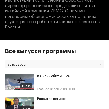
директор российского представительства
китайской компании ZPMC. С ним мы
поговорим об экономических отношениях
двух стран и о работе китайского бизнеса в
России.
Все выпуски программы
За все время
В Сирии сбит ИЛ-20
5:10
Главное
18 сен 2018, 11:00
Развитие региона
1:35