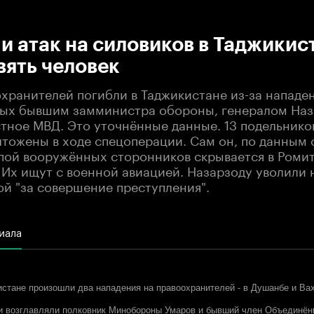
:00
/
00:00
 атак на силовиков в Таджикис
вять человек
охранителей погибли в Таджикистане из-за нападе
ых бывшим замминистра обороны, генералом Наз
тное МВД. Это уточнённые данные. 13 подельнико
чтожены в ходе спецоперации. Сам он, по данным 
ппой вооружённых сторонников скрывается в Роми
Их ищут с военной авиацией. Назарзоду уволили н
й "за совершение преступления".
иала
истане произошли два нападения на правоохранителей - в Душанбе и Ва
ки возглавляли полковник Минобороны Умаров и бывший член Объединён