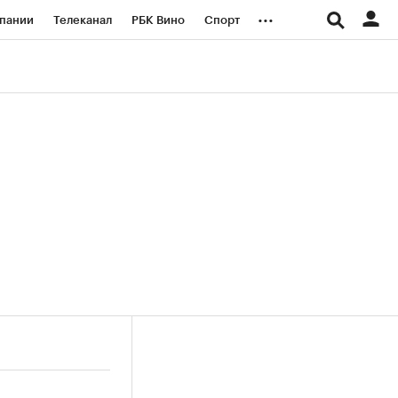
...
пании
Телеканал
РБК Вино
Спорт
ые проекты
Город
Стиль
Крипто
Спецпроекты СПб
логии и медиа
Финансы