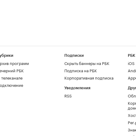
убрики
Подписки
РБК
рхив программ
Скрыть баннеры на РБК
iOS
ечерний РБК
Подписка на РБК
And
 телеканале
Корпоративная подписка
AppG
одключение
Уведомления
Дру
RSS
Обл
Кор
дом
Хос
Рег
Зна