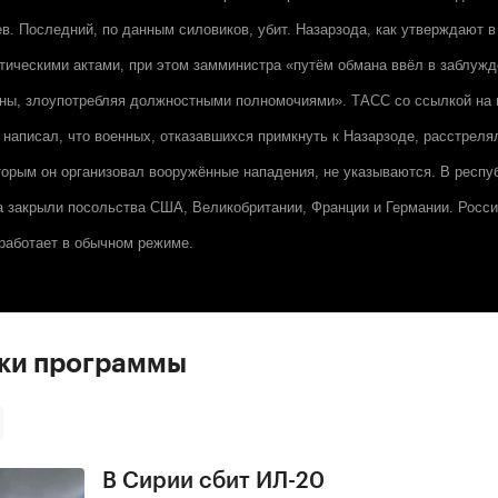
в. Последний, по данным силовиков, убит. Назарзода, как утверждают 
тическими актами, при этом замминистра «путём обмана ввёл в заблужд
оны, злоупотребляя должностными полномочиями».
ТАСС
со ссылкой на 
 написал, что военных, отказавшихся примкнуть к Назарзоде, расстрел
оторым он организовал вооружённые нападения, не указываются. В респ
а закрыли посольства США, Великобритании, Франции и Германии. Росс
работает в обычном режиме.
ски программы
В Сирии сбит ИЛ-20