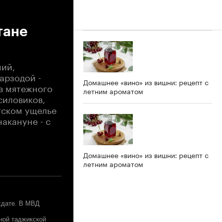
тане
ний,
арзодой -
Домашнее «вино» из вишни: рецепт с
в мятежного
летним ароматом
силовиков,
тском ущелье
акануне - с
Домашнее «вино» из вишни: рецепт с
летним ароматом
хдате. В МВД
ной таджикской