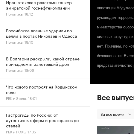
Иран атаковал ракетами танкер
эмиратской госнефтекомпании
оппозиции Абдуллое
Политика, 18:12
руководил террорис
министерства обор
Российские военные ударили по
целям в портах Николаев и Одесса
силовых структурах
Политика, 18:10
нет. Причины, по к
безопасности. Вчер
В Болгарии раскрыли, какой стране
принадлежит залетевший дрон
представительство 
Политика, 18:06
Что нового построят на Ходынском
поле
Все выпу
РБК и Stone, 18:01
За все время
Гастрогиды по России: от
аутентичных ферм и ресторанов до
отелей
РБК и РСХБ, 17:35