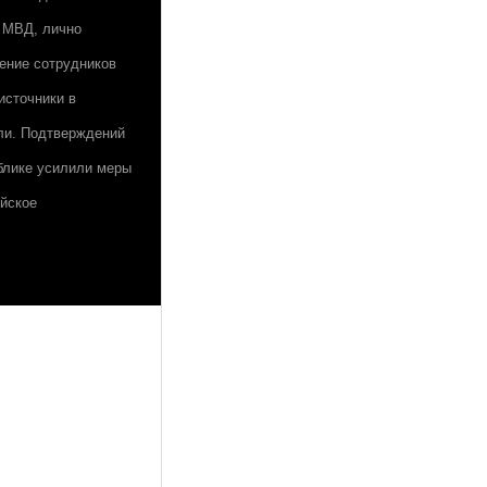
в МВД, лично
ение сотрудников
источники в
яли. Подтверждений
ублике усилили меры
ийское