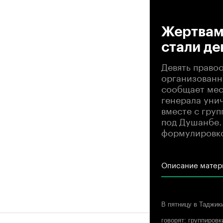
00
Жертвами
стали де
Девять право
организованн
сообщает мес
генерала уни
вместе с гру
под Душанбе. 
формулировко
Описание матер
В пятницу в Таджик
говорят: группиров