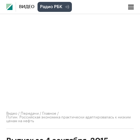
ВИДЕО
Видео
/
Передачи
/
Главное
/
Путин: Российская экономика практически адаптировалась к низким
ценам на нефть