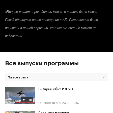
«Вопрос решать приходилось много, и встреч было много.
Поезд сдвинулся после совещания в АП. Разъяснения были
приняты в нашей вариации, что несомненно не может не
радовать».
Все выпуски программы
За все время
В Сирии сбит ИЛ-20
5:10
Главное
18 сен 2018, 11:00
Развитие региона