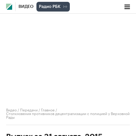
ВИДЕО
Видео
/
Передачи
/
Главное
/
Столкновения противников децентрализации с полицией у Верховной
Рады