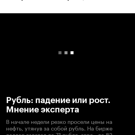
00:00
/
00:00
Рубль: падение или рост.
Мнение эксперта
В начале недели резко просели цены на
нефть, утянув за собой рубль. На бирже
доллар взлетал до 71 рубля, евро - до 83.