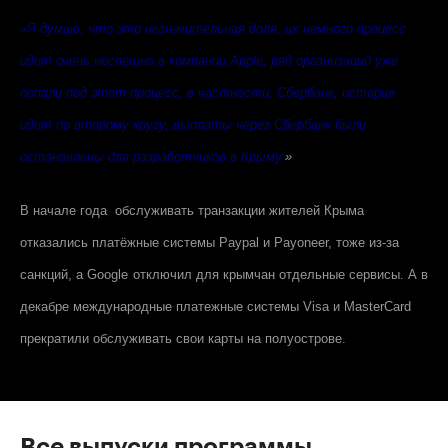
«Я думаю, что это незначительная доля, их немного процесс
идет очень неспешно в компании
Apple
, ряд организаций уже
попали под этот процесс, в частности, Сбербанк, история
идет по второму кругу, выплаты через Сбербанк были
остановлены для разработчиков в Крыму.
»
В начале года обслуживать транзакции жителей Крыма
отказались платёжные системы Paypal и Payoneer, тоже из-за
санкций, а
Google
отключил для крымчан отдельные сервисы. А в
декабре международные платежные системы Visa и MasterCard
прекратили обслуживать свои карты на полуострове.
Все выпуски программы