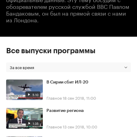
обозревателем русской службой BBC Павлом
Бандаковым, он был на прямой связи с нами
из Лондона.
Все выпуски программы
За все время
В Сирии сбит ИЛ-20
5:10
Главное
18 сен 2018, 11:00
Развитие региона
1:35
Главное
13 сен 2018, 10:00