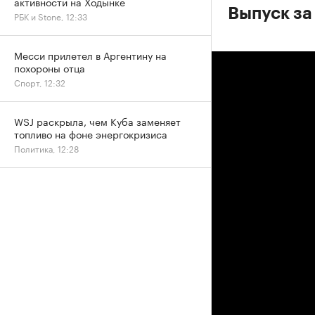
активности на Ходынке
Выпуск за 
РБК и Stone, 12:33
Месси прилетел в Аргентину на
похороны отца
Спорт, 12:32
WSJ раскрыла, чем Куба заменяет
топливо на фоне энергокризиса
Политика, 12:28