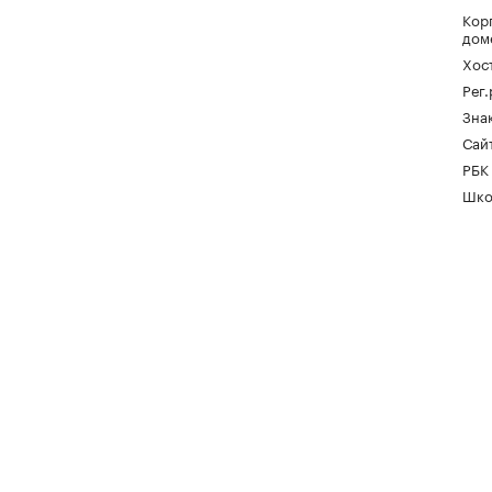
Кор
дом
Хос
Рег
Зна
Сайт
РБК
Шко