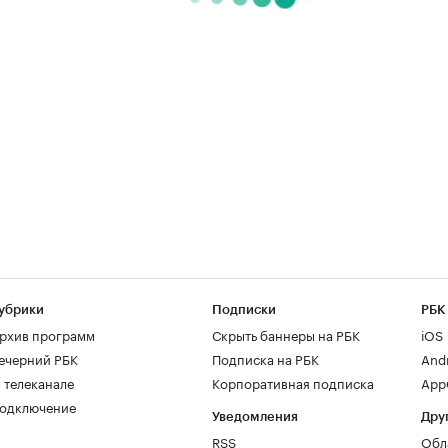
убрики
Подписки
РБК
рхив программ
Скрыть баннеры на РБК
iOS
ечерний РБК
Подписка на РБК
And
 телеканале
Корпоративная подписка
AppG
одключение
Уведомления
Дру
RSS
Обл