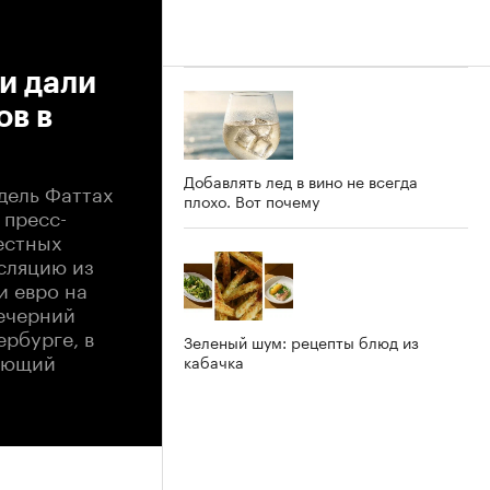
и дали
ов в
Добавлять лед в вино не всегда
дель Фаттах
плохо. Вот почему
 пресс-
естных
сляцию из
и евро на
вечерний
ербурге, в
Зеленый шум: рецепты блюд из
ляющий
кабачка