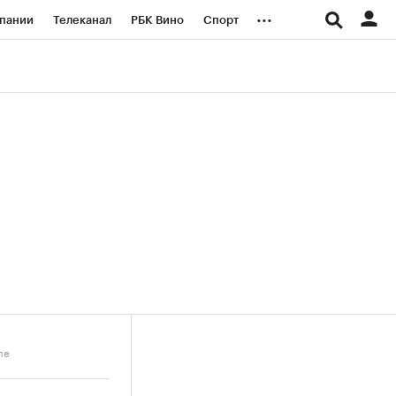
...
пании
Телеканал
РБК Вино
Спорт
ые проекты
Город
Стиль
Крипто
Спецпроекты СПб
логии и медиа
Финансы
ле