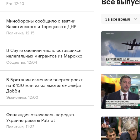
Все выпу
Pro, 12:20
За все время
Минобороны сообщило о взятии
Васютинского и Торецкого в ДНР
Политика, 12:15
В Сеуте оценили число оставшихся
нелегальных мигрантов из Марокко
Общество, 12:04
В Британии изменили энергопроект
на £430 млн из-за «могилы» эльфа
Добби
Экономика, 12:00
Финляндия отказалась передать
Украине ракеты Patriot
Политика, 11:32