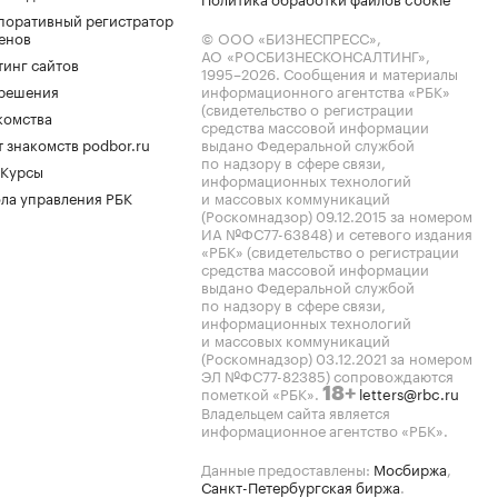
поративный регистратор
енов
© ООО «БИЗНЕСПРЕСС»,
АО «РОСБИЗНЕСКОНСАЛТИНГ»,
тинг сайтов
1995–2026
. Сообщения и материалы
.решения
информационного агентства «РБК»
(свидетельство о регистрации
комства
средства массовой информации
 знакомств podbor.ru
выдано Федеральной службой
по надзору в сфере связи,
 Курсы
информационных технологий
ла управления РБК
и массовых коммуникаций
(Роскомнадзор) 09.12.2015 за номером
ИА №ФС77-63848) и сетевого издания
«РБК» (свидетельство о регистрации
средства массовой информации
выдано Федеральной службой
по надзору в сфере связи,
информационных технологий
и массовых коммуникаций
(Роскомнадзор) 03.12.2021 за номером
ЭЛ №ФС77-82385) сопровождаются
пометкой «РБК».
letters@rbc.ru
18+
Владельцем сайта является
информационное агентство «РБК».
Данные предоставлены:
Мосбиржа
,
Санкт-Петербургская биржа
.