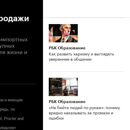
продажи
 импортных
рупных
РБК Образование
ля жизни и
Как развить харизму и выглядеть
увереннее в общении
мии и моющие
РБК Образование
«Не бейте людей по рукам»: почему
редь, по
вредно наказывать за промахи и
ошибки
, Procter and
добавляет