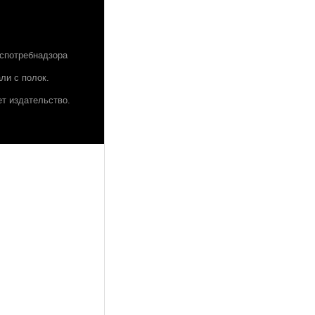
оспотребнадзора
ли с полок.
т издательство.