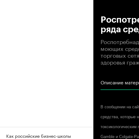
00
Роспотр
ряда сре
Роспотребнад
моющих средс
торговых сет
здоровья граж
Описание матер
В сообщении на сай
средства, которые 
токсикологическим 
Как российские бизнес-школы
Gamble и Colgate-P