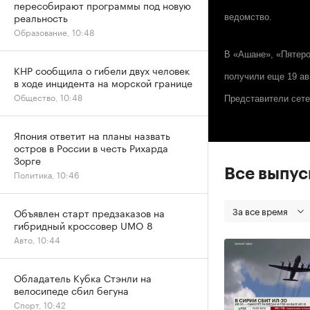
пересобирают программы под новую
реальность
ведомство.
Образование, 10:48
В «Ашане», «Пятеро
КНР сообщила о гибели двух человек
получили еще 19 ав
в ходе инцидента на морской границе
Общество, 10:48
Представители сете
Япония ответит на планы назвать
остров в России в честь Рихарда
Зорге
Все выпу
Политика, 10:46
За все время
Объявлен старт предзаказов на
гибридный кроссовер UMO 8
Авто, 10:44
Обладатель Кубка Стэнли на
велосипеде сбил бегуна
Спорт, 10:42