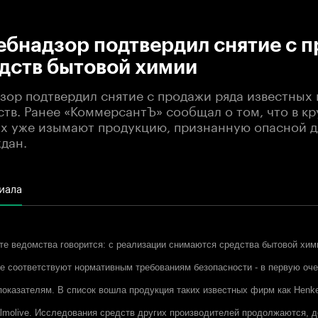
:00
/
00:00
ебнадзор подтвердил снятие с 
дств бытовой химии
зор подтвердил снятие с продажи ряда известных
тв. Ранее «КоммерсантЪ» сообщал о том, что в к
ях уже изымают продукцию, признанную опасной д
дан.
иала
те ведомства говорится: с реализации снимаются средства бытовой хи
не соответствуют нормативным требованиям безопасности - в первую оче
показателям. В список вошла продукция таких известных фирм как Henkel
almolive. Исследования средств других производителей продолжаются, 