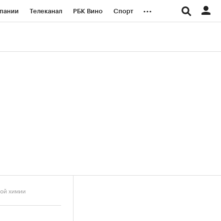
...
пании
Телеканал
РБК Вино
Спорт
ые проекты
Город
Стиль
Крипто
Спецпроекты СПб
логии и медиа
Финансы
вой химии