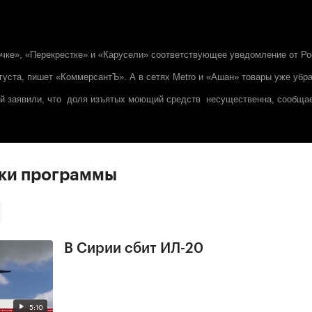
чке», «Перекрестке» и «Карусели» соответствующее уведомление от Р
густа, пишет «КоммерсантЪ». А в сетях Metro и «Ашан» товары уже убра
й заявили, что доля изъятых моющий средств несущественна, сообщае
ски программы
В Сирии сбит ИЛ-20
5:10