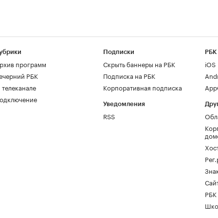
убрики
Подписки
РБК
рхив программ
Скрыть баннеры на РБК
iOS
ечерний РБК
Подписка на РБК
And
 телеканале
Корпоративная подписка
AppG
одключение
Уведомления
Дру
RSS
Обл
Кор
дом
Хос
Рег
Зна
Сайт
РБК
Шко