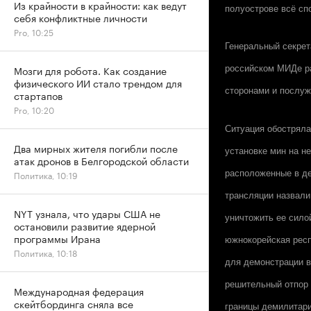
Из крайности в крайности: как ведут
полуострове всё сп
себя конфликтные личности
Pro, 10:25
Генеральный секрет
Мозги для робота. Как создание
российском МИДе р
физического ИИ стало трендом для
сторонами и послуж
стартапов
Pro, 10:20
Ситуация обостряла
Два мирных жителя погибли после
установке мин на н
атак дронов в Белгородской области
расположенные в де
Политика, 10:19
трансляции назвали
NYT узнала, что удары США не
уничтожить ее сило
остановили развитие ядерной
программы Ирана
южнокорейская респ
Политика, 10:18
для демонстрации в
решительный отпор 
Международная федерация
скейтбординга сняла все
границы демилитари