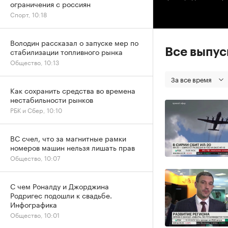
ограничения с россиян
Спорт, 10:18
Володин рассказал о запуске мер по
Все выпу
стабилизации топливного рынка
Общество, 10:13
За все время
Как сохранить средства во времена
нестабильности рынков
РБК и Сбер, 10:10
ВС счел, что за магнитные рамки
номеров машин нельзя лишать прав
Общество, 10:07
С чем Роналду и Джорджина
Родригес подошли к свадьбе.
Инфографика
Общество, 10:01