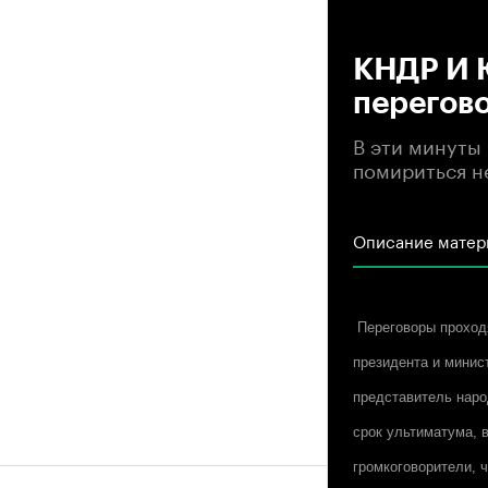
00
КНДР И 
перегов
В эти минуты
помириться не
Описание матер
Переговоры проходя
президента и минис
представитель наро
срок ультиматума, 
громкоговорители, 