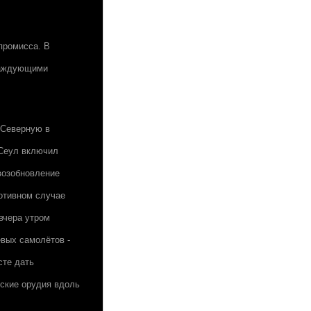
промисса. В
враждующими
 Северную в
 Сеул включил
возобновление
ротивном случае
вчера утром
вых самолётов -
сте дать
ские орудия вдоль