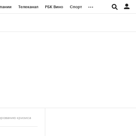
...
пании
Телеканал
РБК Вино
Спорт
ые проекты
Город
Стиль
Крипто
Спецпроекты СПб
логии и медиа
Финансы
ированию кризиса