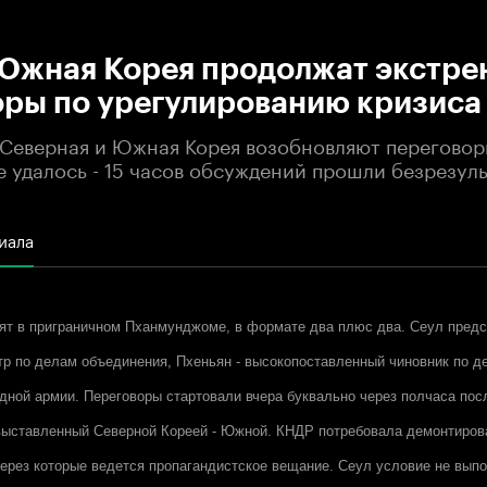
:00
/
00:00
Южная Корея продолжат экстре
оры по урегулированию кризиса
 Северная и Южная Корея возобновляют переговор
 удалось - 15 часов обсуждений прошли безрезуль
иала
т в приграничном Пханмунджоме, в формате два плюс два. Сеул предс
тр по делам объединения, Пхеньян - высокопоставленный чиновник по 
дной армии. Переговоры стартовали вчера буквально через полчаса после
выставленный Северной Кореей - Южной. КНДР потребовала демонтиров
через которые ведется пропагандистское вещание. Сеул условие не вып