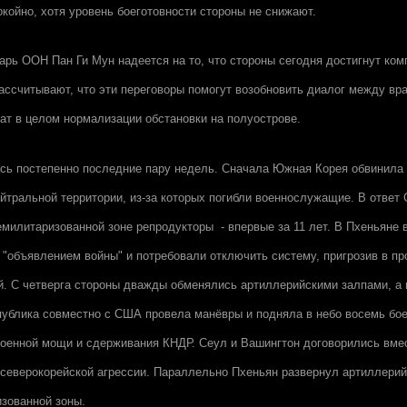
окойно, хотя уровень боеготовности стороны не снижают.
арь ООН Пан Ги Мун надеется на то, что стороны сегодня достигнут ком
ассчитывают, что эти переговоры помогут возобновить диалог между 
ат в целом нормализации обстановки на полуострове.
сь постепенно последние пару недель. Сначала Южная Корея обвинила
ейтральной территории, из-за которых погибли военнослужащие. В ответ
милитаризованной зоне репродукторы - впервые за 11 лет. В Пхеньяне 
 "объявлением войны" и потребовали отключить систему, пригрозив в п
й. С четверга стороны дважды обменялись артиллерийскими залпами, а 
ублика совместно с США провела манёвры и подняла в небо восемь бое
оенной мощи и сдерживания КНДР. Сеул и Вашингтон договорились вме
северокорейской агрессии. Параллельно Пхеньян развернул артиллерий
зованной зоны.