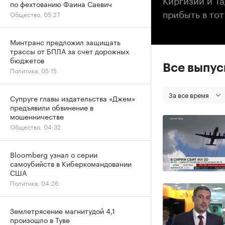
по фехтованию Фаина Саевич
прибыть в тот
Общество, 05:27
Минтранс предложил защищать
трассы от БПЛА за счет дорожных
бюджетов
Все выпу
Политика, 05:15
За все время
Супруге главы издательства «Джем»
предъявили обвинение в
мошенничестве
Общество, 04:32
Bloomberg узнал о серии
самоубийств в Киберкомандовании
США
Политика, 04:26
Землетрясение магнитудой 4,1
произошло в Туве