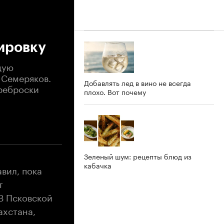
ировку
щую
 Семеряков.
Добавлять лед в вино не всегда
ереброски
плохо. Вот почему
Зеленый шум: рецепты блюд из
кабачка
авил, пока
т
В Псковской
ахстана,
ративно