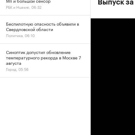
Мп и большой сенсор
Выпуск за 
РБК и Huawei, 06:32
Беспилотную опасность объявили в
Свердловской области
Политика, 06:10
Синоптик допустил обновление
температурного рекорда в Москве 7
августа
Город, 05:56