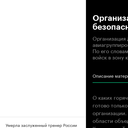
00
Организ
безопас
Организация 
авиагруппиро
По его слова
войск в зону 
Описание матер
О каких горяч
готово только
организации.
области объе
Умерла заслуженный тренер России
Киргизии и Т