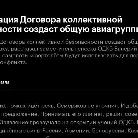
:00
/
00:00
ация Договора коллективной
ности создаст общую авиагрупп
Договора коллективной безопасности создаст об
вку, рассказал заместитель генсека ОДКБ Валерий
м самолёты и вертолёты будут использовать для п
конфликта.
иала
их точках идёт речь, Семеряков не уточнил. И доб
 предложение. Принимать его или нет, решит сове
 Заявление прозвучало на открытии учений ОДКБ. 
динённые силы России, Армении, Белоруссии, Каз
аджикистана отрабатывают как раз готовность опе