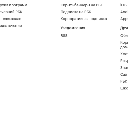
рхив программ
Скрыть баннеры на РБК
iOS
ечерний РБК
Подписка на РБК
And
 телеканале
Корпоративная подписка
AppG
одключение
Уведомления
Дру
RSS
Обл
Кор
дом
Хос
Рег
Зна
Сайт
РБК
Шко