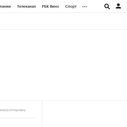
...
пании
Телеканал
РБК Вино
Спорт
ые проекты
Город
Стиль
Крипто
Спецпроекты СПб
логии и медиа
Финансы
виагруппировку