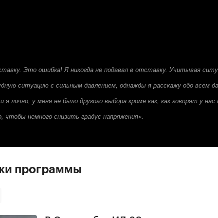
.
ставку. Это ошибка! Я никогда не подавал в отставку. Учитывая ситу
удную ситуацию с сильным давлением, однажды я расскажу обо всем д
 я лично, у меня не было другого выбора кроме как, как говорят у на
о, чтобы немного снизить градус напряжения».
ски программы