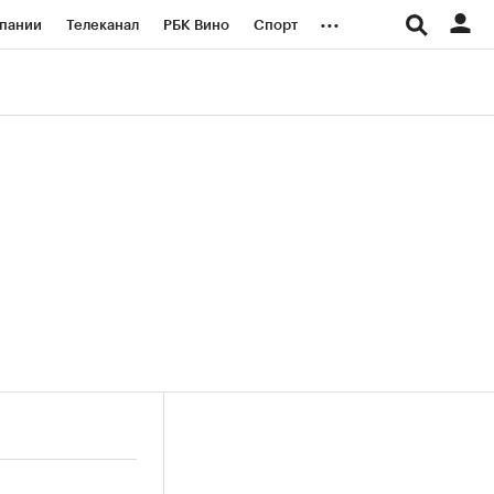
...
пании
Телеканал
РБК Вино
Спорт
ые проекты
Город
Стиль
Крипто
Спецпроекты СПб
логии и медиа
Финансы