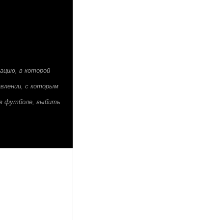
ацию, в которой
авлении, с которым
с в футболе, выбить