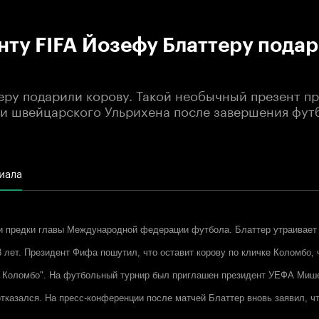
:00
/
00:00
нту FIFA Йозефу Блаттеру пода
еру подарили корову. Такой необычный презент пр
ти швейцарского Ульрихена после завершения фут
иала
и предки главы Международной федерации футбола. Блаттер утраивает
8 лет. Президент Фифа пошутил, что оставит корову по кличке Коломбо,
х Коломбо". На футбольный турнир был приглашен президент УЕФА Мише
отказался. На пресс-конференции после матчей Блаттер вновь заявил, чт