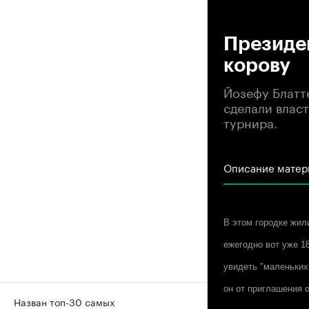
00
Президе
корову
Йозефу Блатт
сделали влас
турнира.
Описание матер
В этом городке жил
ежегодно вот уже 1
увидеть "маленьки
он от приглашения 
Назван топ-30 самых