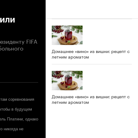
рили
езиденту FIFA
больного
Домашнее «вино» из вишни: рецепт с
летним ароматом
Домашнее «вино» из вишни: рецепт с
 там соревнования
летним ароматом
 чтобы в будущем
ль Платини, однако
о никогда не