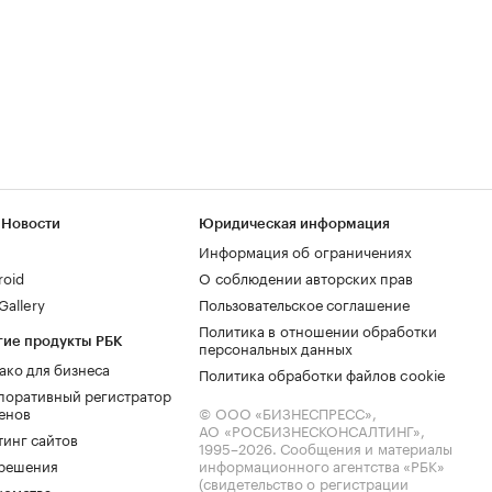
 Новости
Юридическая информация
Информация об ограничениях
roid
О соблюдении авторских прав
allery
Пользовательское соглашение
Политика в отношении обработки
гие продукты РБК
персональных данных
ако для бизнеса
Политика обработки файлов cookie
поративный регистратор
енов
© ООО «БИЗНЕСПРЕСС»,
АО «РОСБИЗНЕСКОНСАЛТИНГ»,
тинг сайтов
1995–2026
. Сообщения и материалы
.решения
информационного агентства «РБК»
(свидетельство о регистрации
комства