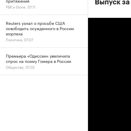
притяжения
Выпуск за 
РБК и Stone, 07:11
Reuters узнал о просьбе США
освободить осужденного в России
морпеха
Политика, 07:07
Премьера «Одиссеи» увеличила
спрос на поэму Гомера в России
Общество, 07:02