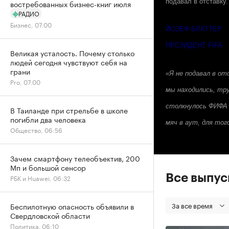
подавал в отставку
востребованных бизнес-книг июля
РАДИО
Бизнес, 07:00
ЙОЗЕФ БЛАТТЕР
ПРЕЗИДЕНТ FIFA
Великая усталость. Почему столько
людей сегодня чувствуют себя на
грани
«Я не подавал в от
Pro, 07:00
мы находились, тр
столкнулось ФИФА и
В Таиланде при стрельбе в школе
погибли два человека
мяч в аут, для тог
Общество, 06:56
Зачем смартфону телеобъектив, 200
Мп и большой сенсор
Все выпу
РБК и Huawei, 06:32
За все время
Беспилотную опасность объявили в
Свердловской области
Политика, 06:10