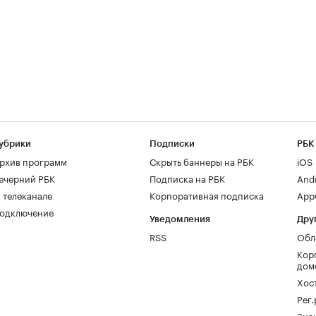
убрики
Подписки
РБК
рхив программ
Скрыть баннеры на РБК
iOS
ечерний РБК
Подписка на РБК
And
 телеканале
Корпоративная подписка
AppG
одключение
Уведомления
Дру
RSS
Обл
Кор
дом
Хос
Рег
Зна