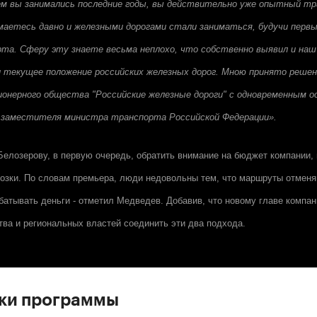
ем вы занимались последние годы, вы действительно уже опытный тр
маетесь давно и железными дорогами стали заниматься, будучи пер
та. Сферу эту знаете весьма неплохо, что собственно выявил и наш 
и текущее положение российских железных дорог. Мною принято решен
ионерного общества "Российские железные дороги" с одновременным 
 заместителя министра транспорта Российской Федерации».
елозерову, в первую очередь, обратить внимание на бюджет компании, 
озки. По словам премьера, люди недовольны тем, что маршруты отмен
батывать деньги - отметил Медведев. Добавив, что новому главе компан
тва и региональных властей соединить эти два подхода.
ски программы