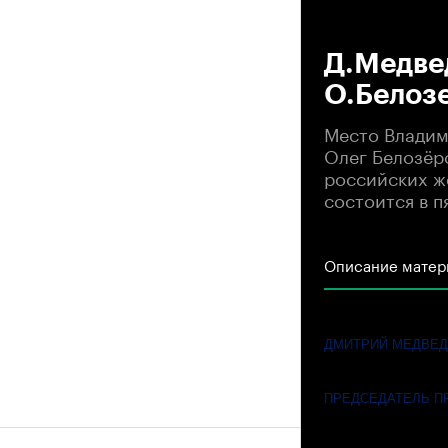
00
Д.Медве
О.Белоз
Место Владим
Олег Белозёр
российских ж
состоится в п
Описание матер
ДМИТРИЙ МЕДВЕ
ПРЕДСЕДАТЕЛЬ П