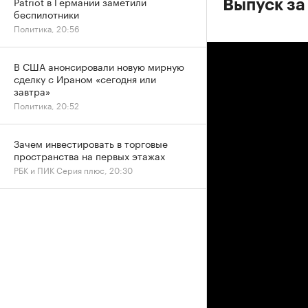
Patriot в Германии заметили
Выпуск за
беспилотники
Политика, 20:56
В США анонсировали новую мирную
сделку с Ираном «сегодня или
завтра»
Политика, 20:52
Зачем инвестировать в торговые
пространства на первых этажах
РБК и ПИК Серия плюс, 20:30