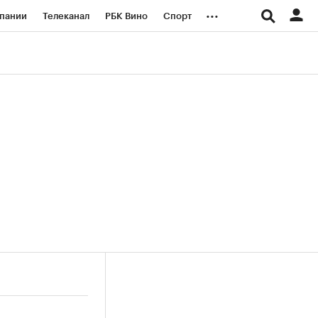
...
пании
Телеканал
РБК Вино
Спорт
ые проекты
Город
Стиль
Крипто
Спецпроекты СПб
логии и медиа
Финансы