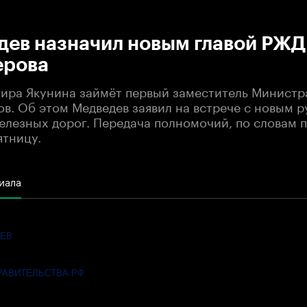
:00
/
00:00
дев назначил новым главой РЖД
ерова
ира Якунина займёт первый заместитель Министр
ов. Об этом Медведев заявил на встрече с новым 
елезных дорог. Передача полномочий, по словам 
ятницу.
иала
ДЕВ
РАВИТЕЛЬСТВА РФ