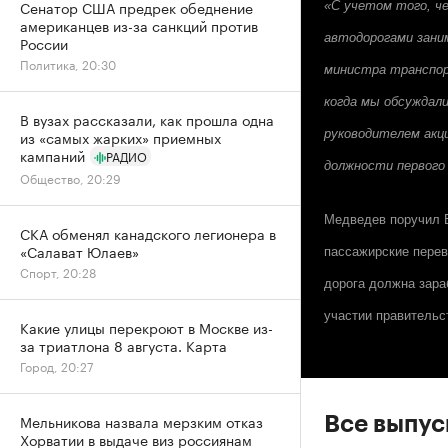
Сенатор США предрек обеднение
«С учетом того, ч
американцев из-за санкций против
автодорогами зани
России
Политика, 20:30
министра транспор
когда мы обсуждал
В вузах рассказали, как прошла одна
руководителем акц
из «самых жарких» приемных
кампаний
РАДИО
должности первого
Общество, 20:29
Медведев поручил Б
СКА обменял канадского легионера в
«Салават Юлаев»
пассажирские перев
Спорт, 20:28
дорога должна зара
участии правительс
Какие улицы перекроют в Москве из-
за триатлона 8 августа. Карта
Город, 20:27
Мельникова назвала мерзким отказ
Все выпу
Хорватии в выдаче виз россиянам