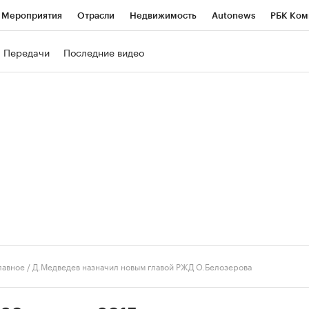
Мероприятия
Отрасли
Недвижимость
Autonews
РБК Ком
ние
РБК Курсы
РБК Life
Тренды
Визионеры
Национальн
Передачи
Последние видео
б
Исследования
Кредитные рейтинги
Франшизы
Газета
роверка контрагентов
Политика
Экономика
Бизнес
Техно
лавное
/
Д.Медведев назначил новым главой РЖД О.Белозерова