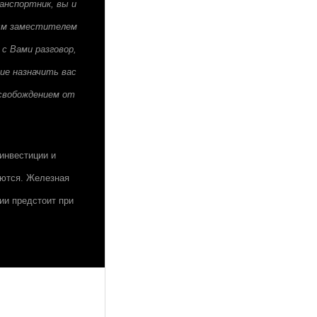
анспортник, вы и
вым заместителем
с Вами разговор,
ие назначить вас
освобождением от
инвестиции и
яются. Железная
ии предстоит при