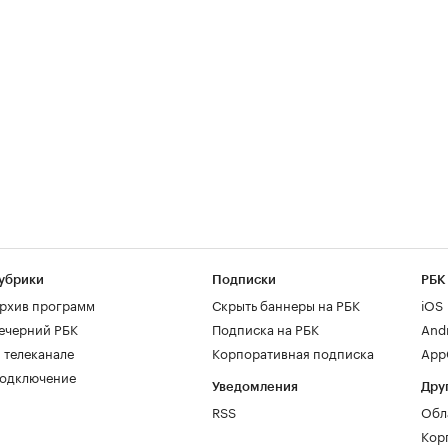
убрики
Подписки
РБК
рхив программ
Скрыть баннеры на РБК
iOS
ечерний РБК
Подписка на РБК
And
 телеканале
Корпоративная подписка
AppG
одключение
Уведомления
Дру
RSS
Обл
Кор