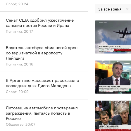
Спорт, 20:24
За все время
Сенат США одобрил ужесточение
санкций против России и Ирана
Политика, 20:17
Водитель автобуса сбил ногой дрон
со взрывчаткой в аэропорту
Лейпцига
Политика, 20:16
В Аргентине массажист рассказал о
последних днях Диего Марадоны
Спорт, 20:09
Литовец на автомобиле протаранил
заграждения, пытаясь попасть в
Россию
Общество, 20:07