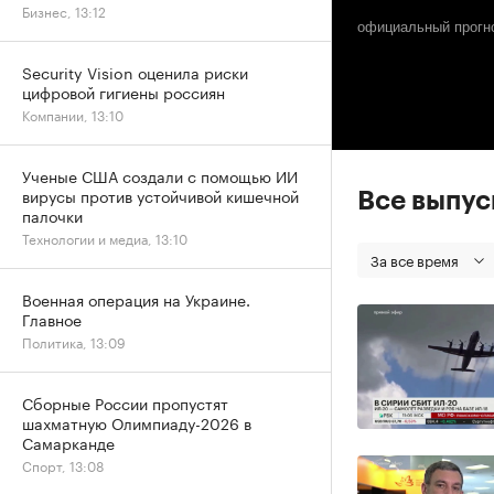
Бизнес, 13:12
официальный прогно
Security Vision оценила риски
цифровой гигиены россиян
Компании, 13:10
Ученые США создали с помощью ИИ
вирусы против устойчивой кишечной
Все выпу
палочки
Технологии и медиа, 13:10
За все время
Военная операция на Украине.
Главное
Политика, 13:09
Сборные России пропустят
шахматную Олимпиаду-2026 в
Самарканде
Спорт, 13:08