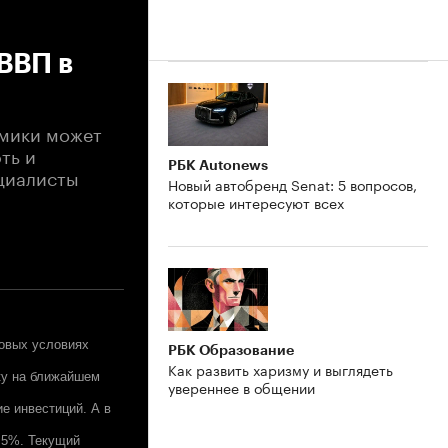
ВВП в
омики может
ть и
РБК Autonews
ециалисты
Новый автобренд Senat: 5 вопросов,
которые интересуют всех
новых условиях
РБК Образование
Как развить харизму и выглядеть
ку на ближайшем
увереннее в общении
ие инвестиций. А в
4,5%. Текущий