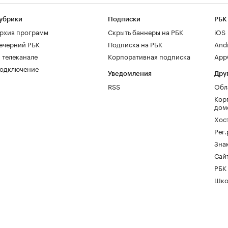
убрики
Подписки
РБК
рхив программ
Скрыть баннеры на РБК
iOS
ечерний РБК
Подписка на РБК
And
 телеканале
Корпоративная подписка
AppG
одключение
Уведомления
Дру
RSS
Обл
Кор
дом
Хос
Рег
Зна
Сайт
РБК
Шко