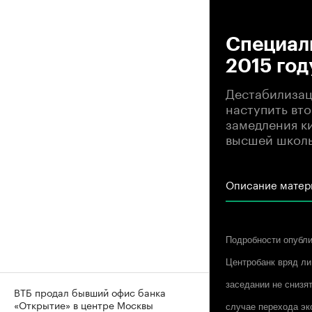
00
Специал
2015 год
Дестабилизац
наступить вто
замедления к
высшей школы
Описание матер
Подробности опубли
Центробанк вряд ли
заседании не снизят
ВТБ продал бывший офис банка
«Открытие» в центре Москвы
случае перехода эко