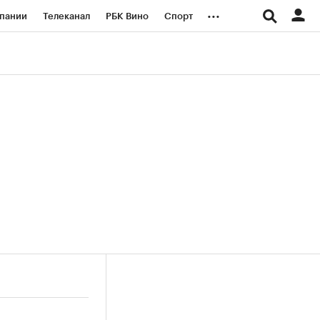
...
пании
Телеканал
РБК Вино
Спорт
ые проекты
Город
Стиль
Крипто
Спецпроекты СПб
логии и медиа
Финансы