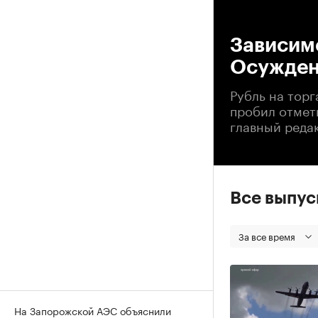
00
Зависимо
Осужден
Рубль на тор
пробил отметк
главный реда
Все выпу
За все время
На Запорожской АЭС объяснили