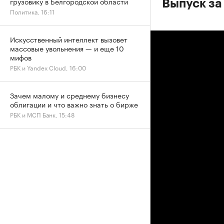
грузовику в Белгородской области
Выпуск за 
Политика, 16:11
Искусственный интеллект вызовет
массовые увольнения — и еще 10
мифов
РБК и Yandex Cloud, 16:00
Зачем малому и среднему бизнесу
облигации и что важно знать о бирже
РБК и МСП Банк, 15:48