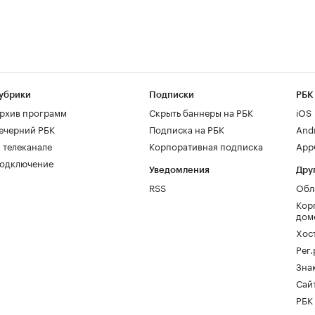
убрики
Подписки
РБК
рхив программ
Скрыть баннеры на РБК
iOS
ечерний РБК
Подписка на РБК
And
 телеканале
Корпоративная подписка
AppG
одключение
Уведомления
Дру
RSS
Обл
Кор
дом
Хос
Рег
Зна
Сайт
РБК