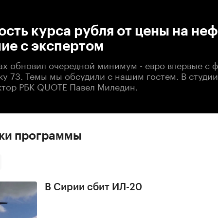
:00
/
00:00
сть курса рубля от цены на неф
ие с экспертом
гах обновил очередной минимум - евро впервые с 
у 73. Темы мы обсудили с нашим гостем. В студии
ктор РБК QUOTE Павел Миледин.
ски программы
В Сирии сбит ИЛ-20