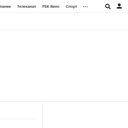
...
пании
Телеканал
РБК Вино
Спорт
ые проекты
Город
Стиль
Крипто
Спецпроекты СПб
логии и медиа
Финансы