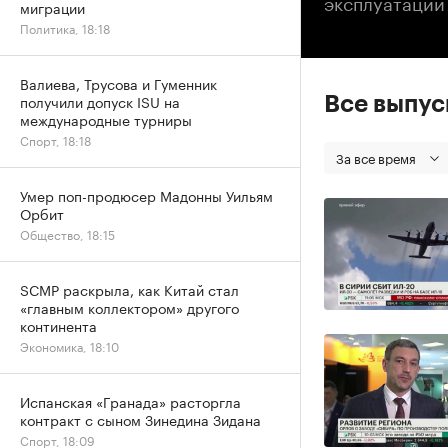
эксплуатации
миграции
Политика, 18:18
Валиева, Трусова и Гуменник
получили допуск ISU на
Все выпу
международные турниры
Спорт, 18:18
За все время
Умер поп-продюсер Мадонны Уильям
Орбит
Общество, 18:15
SCMP раскрыла, как Китай стал
«главным коллектором» другого
континента
Экономика, 18:10
Испанская «Гранада» расторгла
контракт с сыном Зинедина Зидана
Спорт, 18:09