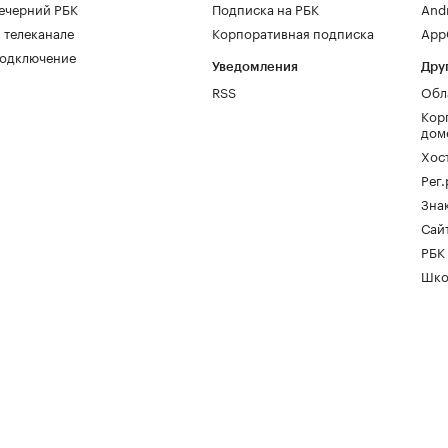
ечерний РБК
Подписка на РБК
And
 телеканале
Корпоративная подписка
AppG
одключение
Уведомления
Дру
RSS
Обл
Кор
дом
Хос
Рег
Зна
Сайт
РБК
Шко