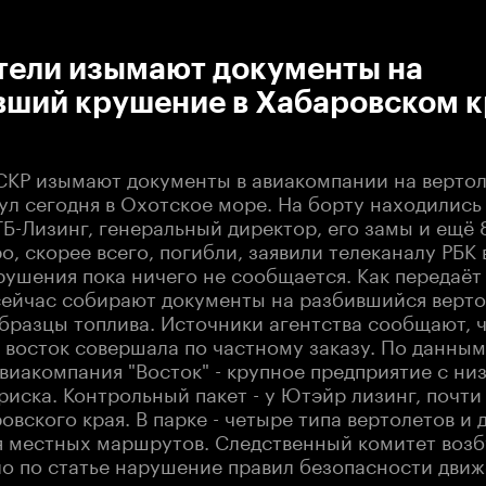
:00
/
00:00
тели изымают документы на
вший крушение в Хабаровском к
СКР изымают документы в авиакомпании на вертол
л сегодня в Охотское море. На борту находились 
Б-Лизинг, генеральный директор, его замы и ещё 
о, скорее всего, погибли, заявили телеканалу РБК 
рушения пока ничего не сообщается. Как передаёт
сейчас собирают документы на разбившийся верто
бразцы топлива. Источники агентства сообщают, 
 восток совершала по частному заказу. По данным
виакомпания "Восток" - крупное предприятие с н
иска. Контрольный пакет - у Ютэйр лизинг, почти
овского края. В парке - четыре типа вертолетов и 
я местных маршрутов. Следственный комитет возб
ло по статье нарушение правил безопасности движ