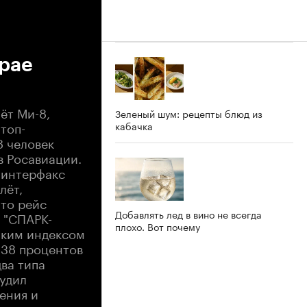
рае
ёт Ми-8,
Зеленый шум: рецепты блюд из
топ-
кабачка
8 человек
в Росавиации.
 интерфакс
лёт,
что рейс
Добавлять лед в вино не всегда
 "СПАРК-
плохо. Вот почему
изким индексом
 38 процентов
два типа
удил
ения и