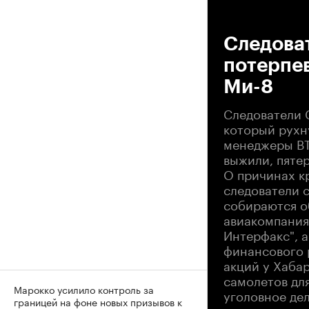
00
Следова
потерпе
Ми-8
Следователи 
который рухну
менеджеры ВТ
выжили, пятер
О причинах к
следователи 
собираются о
авиакомпания
Интерфакс", а
финансового р
акций у Хабар
самолетов дл
Марокко усилило контроль за
уголовное де
границей на фоне новых призывов к