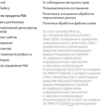
roid
О соблюдении авторских прав
allery
Пользовательское соглашение
Политика в отношении обработки
гие продукты РБК
персональных данных
ако для бизнеса
Политика обработки файлов cookie
поративный регистратор
енов
© ООО «БИЗНЕСПРЕСС»,
АО «РОСБИЗНЕСКОНСАЛТИНГ»,
тинг сайтов
1995–2026
. Сообщения и материалы
.решения
информационного агентства «РБК»
(свидетельство о регистрации
комства
средства массовой информации
 знакомств podbor.ru
выдано Федеральной службой
по надзору в сфере связи,
 Курсы
информационных технологий
ла управления РБК
и массовых коммуникаций
(Роскомнадзор) 09.12.2015 за номером
ИА №ФС77-63848) и сетевого издания
«РБК» (свидетельство о регистрации
средства массовой информации
выдано Федеральной службой
по надзору в сфере связи,
информационных технологий
и массовых коммуникаций
(Роскомнадзор) 03.12.2021 за номером
ЭЛ №ФС77-82385) сопровождаются