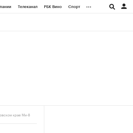
...
пании
Телеканал
РБК Вино
Спорт
ые проекты
Город
Стиль
Крипто
Спецпроекты СПб
логии и медиа
Финансы
овском крае Ми-8