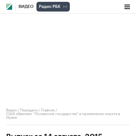
ВИДЕО
Видео
/
Передачи
/
Главное
/
США обвиняют "Исламское государство" в применении иприта в
Ираке