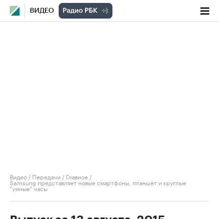
ВИДЕО
Видео
/
Передачи
/
Главное
/
Samsung представляет новые смартфоны, планшет и круглые
"умные" часы