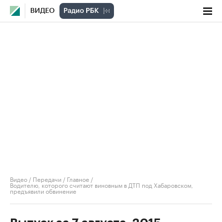
ВИДЕО
Видео
/
Передачи
/
Главное
/
Водителю, которого считают виновным в ДТП под Хабаровском,
предъявили обвинение