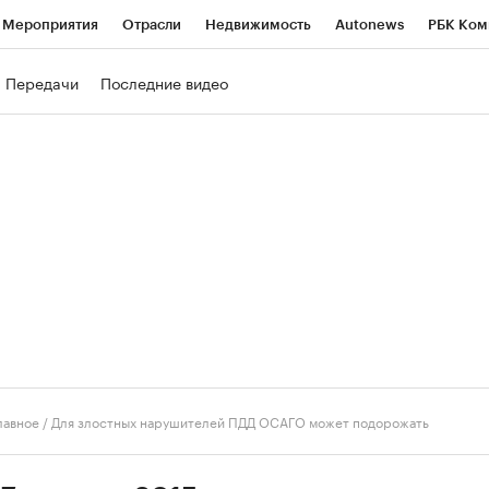
Мероприятия
Отрасли
Недвижимость
Autonews
РБК Ком
ние
РБК Курсы
РБК Life
Тренды
Визионеры
Национальн
Передачи
Последние видео
б
Исследования
Кредитные рейтинги
Франшизы
Газета
роверка контрагентов
Политика
Экономика
Бизнес
Техно
лавное
/
Для злостных нарушителей ПДД ОСАГО может подорожать