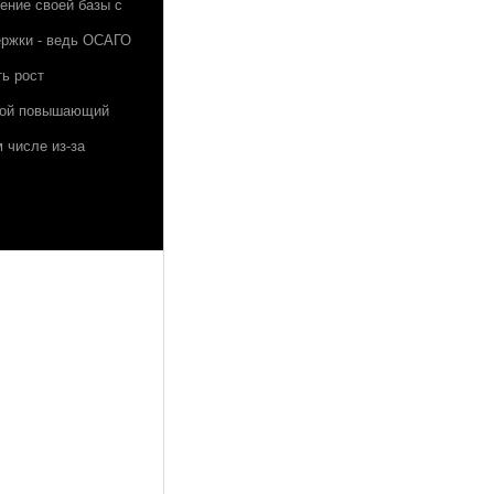
ение своей базы с
ержки - ведь ОСАГО
ь рост
акой повышающий
 числе из-за