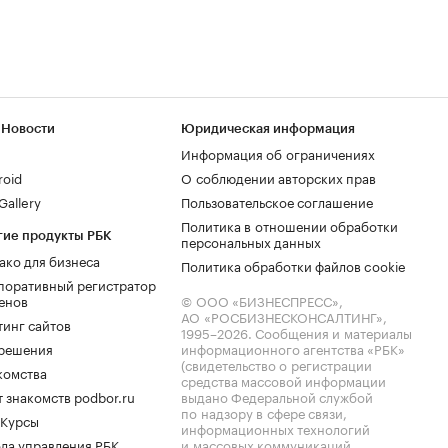
 Новости
Юридическая информация
Информация об ограничениях
roid
О соблюдении авторских прав
allery
Пользовательское соглашение
Политика в отношении обработки
гие продукты РБК
персональных данных
ако для бизнеса
Политика обработки файлов cookie
поративный регистратор
енов
© ООО «БИЗНЕСПРЕСС»,
АО «РОСБИЗНЕСКОНСАЛТИНГ»,
тинг сайтов
1995–2026
. Сообщения и материалы
.решения
информационного агентства «РБК»
(свидетельство о регистрации
комства
средства массовой информации
 знакомств podbor.ru
выдано Федеральной службой
по надзору в сфере связи,
 Курсы
информационных технологий
ла управления РБК
и массовых коммуникаций