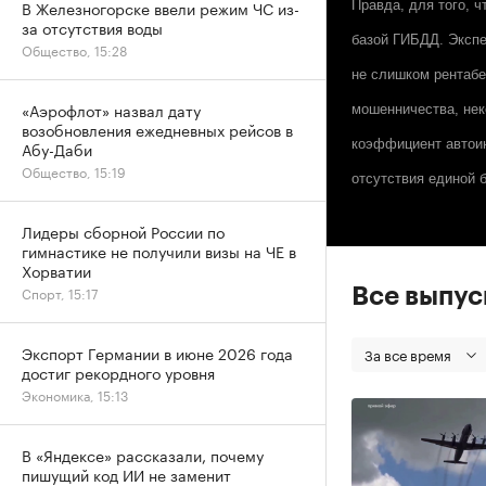
В Железногорске ввели режим ЧС из-
Правда, для того, 
за отсутствия воды
базой ГИБДД. Экспе
Общество, 15:28
не слишком рентабе
«Аэрофлот» назвал дату
мошенничества, не
возобновления ежедневных рейсов в
коэффициент автоин
Абу-Даби
Общество, 15:19
отсутствия единой 
Лидеры сборной России по
гимнастике не получили визы на ЧЕ в
Хорватии
Спорт, 15:17
Все выпу
Экспорт Германии в июне 2026 года
За все время
достиг рекордного уровня
Экономика, 15:13
В «Яндексе» рассказали, почему
пишущий код ИИ не заменит