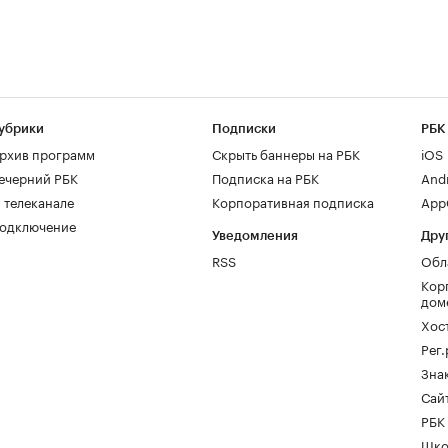
убрики
Подписки
РБК
рхив программ
Скрыть баннеры на РБК
iOS
ечерний РБК
Подписка на РБК
And
 телеканале
Корпоративная подписка
AppG
одключение
Уведомления
Дру
RSS
Обл
Кор
дом
Хос
Рег
Зна
Сайт
РБК
Шко