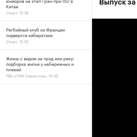
юниоров на этап Гран-при ISU в
Выпуск за 
Китае
Спорт, 15:36
Регбийный клуб из Франции
подвергся кибератаке
Спорт, 15:35
Жизнь с видом на пруд или реку:
подборка жилья у набережных и
пляжей
РБК и ПИК Серия плюс, 15:30