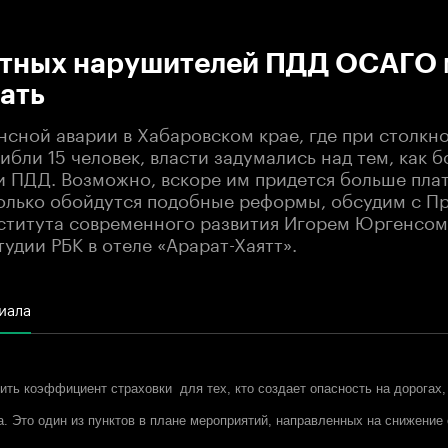
:00
/
00:00
стных нарушителей ПДД ОСАГО
ать
нсной аварии в Хабаровском крае, где при столкн
ибли 15 человек, власти задумались над тем, как б
 ПДД. Возможно, вскоре им придется больше плат
олько обойдутся подобные реформы, обсудим с П
ститута современного развития Игорем Юргенсом
тудии РБК в отеле «Арарат-Хаятт».
иала
ть коэффициент страховки для тех, кто создает опасность на дорогах,
а. Это один из пунктов в плане мероприятий, направленных на снижение