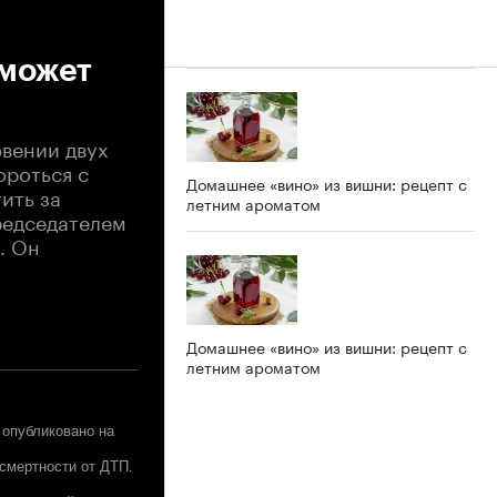
 может
овении двух
ороться с
Домашнее «вино» из вишни: рецепт с
ить за
летним ароматом
редседателем
. Он
Домашнее «вино» из вишни: рецепт с
летним ароматом
 опубликовано на
 смертности от ДТП.