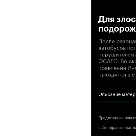
00
Для зло
подорож
После резона
автобусов пог
нарушителями
ОСАГО. Во ск
правления Ин
находится в с
Описание матер
Предложение повыси
сайте правительств