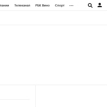
...
пании
Телеканал
РБК Вино
Спорт
ые проекты
Город
Стиль
Крипто
Спецпроекты СПб
логии и медиа
Финансы